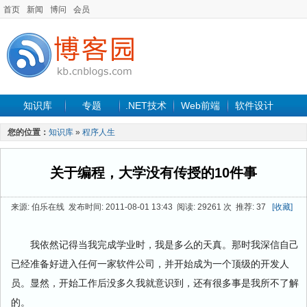
首页
新闻
博问
会员
知识库
专题
.NET技术
Web前端
软件设计
手机开发
软件工程
程序人生
项目管理
数据库
您的位置：
知识库
»
程序人生
最新文章
关于编程，大学没有传授的10件事
来源: 伯乐在线 发布时间: 2011-08-01 13:43 阅读: 29261 次 推荐: 37
[收藏]
我依然记得当我完成学业时，我是多么的天真。那时我深信自己
已经准备好进入任何一家软件公司，并开始成为一个顶级的开发人
员。显然，开始工作后没多久我就意识到，还有很多事是我所不了解
的。