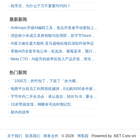
程序员，为什么千万不要重写代码？
最新新闻
Anthropic升级AI编程工具，免去开发者手动复制上下文
消息称小米成立具身智能与应用部，前字节Seed孔涛挂帅
AI算力催生庞大能耗 亚马逊电站项目深陷环保争议
零跑A05全套车色公布：松岚灰、莓莓蓝等，预计明日上市
Meta CTO：AI提升的效率应投入产品开发，而非增加休假
热门新闻
「1000万」的竹知了，下架了「余大嘴」
电商平台前员工利用系统漏洞，0元购3000多件家电！
字节年内二开全员会：承认落后，转向To B，重仓年轻人
10岁男孩发现，蝴蝶有毛虫时期记忆
新内存战争
关于我们
联系我们
商务合作
© 2026
博客园
Powered by .NET Core on