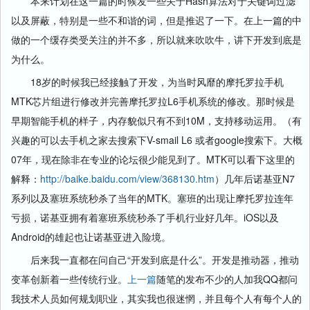
本来计划在这一篇的时候发一些关于Hash算法对于关键词过滤
以及屏蔽，特别是一些不和谐的词，但是推迟了一下。在上一篇的中
做的一个缓存类受关注的并不多，所以就来吹吹牛，讲下开发到底是
为什么。
18岁的时候我已经接触了开发，为当时风靡的摩托罗拉手机
MTK芯片组进行修改并完善摩托罗拉L6手机系统的修改。那时候是
早期智能手机的样子，内存貌似只有不到10M，支持移动运用。（有
兴趣的可以去手机之家去搜索下V-smail L6 或者google搜索下。大概
07年，现在除非在专业的论坛很少能见到了。MTK可以看下这里的
解释：
http://baike.baidu.com/view/368130.htm
）几年后诺基亚N7
系列以及塞班系统秒杀了当年的MTK。塞班的出现让摩托罗拉连年
亏损，诺基亚拥有着塞班系统秒杀了手机行业好几年。iOS以及
Android的雄起也让诺基亚进入险境。
后来我一直都在问自己“开发到底是什么”。开发是推动器，推动
变革创新着一些传统行业。
上一篇
随笔的发布不少的人加我QQ都问
我技术人员如何规划职业，其实我也很迷惘，并且每个人有每个人的