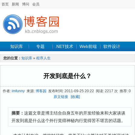
首页
新闻
博问
会员
知识库
专题
.NET技术
Web前端
软件设计
手机开发
软件工程
程序人生
项目管理
数据库
您的位置：
知识库
»
程序人生
最新文章
开发到底是什么？
作者:
imfunny
来源:
博客园
发布时间: 2011-09-25 20:22 阅读: 2217 次 推荐: 0
原文链接
[收藏]
摘要：
这篇文章是博主结合自身五年的开发经验来和大家谈谈
开发到底是什么这个外行觉得神秘内行觉得苦不堪言的话题。