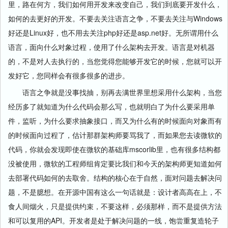
里，路在何方，我们如何用开发来改变自己，我们到底要开发什么，
如何的去更好的开发。不要去关注语言之争，不要去关注与Windows
好还是Linux好，也不用去关注php好还是asp.net好。无所谓用什么
语言，面向什么对象过程，使用了什么架构去开发。语言是对机器
的，不是对人去执行的，当您觉得您能够开发它的时候，您就可以开
发好它，您同样会有很多很多的进步。
语言之争就是没事找抽，别再去满世界里想采用什么架构，当您
经历多了就知道为什么代码会那么写，也就明白了为什么要采用单
件，监听，为什么要求抽象接口，而又为什么有的时候面向对象而有
的时候面向过程了，估计那群架构师要骂我了，而如果您去读微软的
代码，你就会发现即使在微软的基础库mscorlib里，也有很多结构都
没被使用，微软的工程师组肯定要比我们和今天的架构师更知道如何
去部署代码如何的去取舍。结构的核心在于自然，面对问题去解决问
题，不是臆想。在开源中国有这么一句话就是：设计者高高在上，不
食人间烟火，只是提供约束，不要这样，必须那样，而不是提供方法
和可以复用的API。开发者是处于解决问题的一线，饱尝重复造轮子