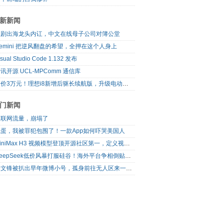
新新闻
短剧出海龙头内讧，中文在线母子公司对簿公堂
emini 把逆风翻盘的希望，全押在这个人身上
isual Studio Code 1.132 发布
讯开源 UCL-MPComm 通信库
降价3万元！理想i8新增后驱长续航版，升级电动前备箱
门新闻
互联网流量，崩塌了
完蛋，我被罪犯包围了！一款App如何吓哭美国人
MiniMax H3 视频模型登顶开源社区第一，定义视频模型领域“斩杀线”
DeepSeek低价风暴打服硅谷！海外平台争相倒贴V4 Flash
梁文锋被扒出早年微博小号，孤身前往无人区来一场相当 deep 的 seek 旅行