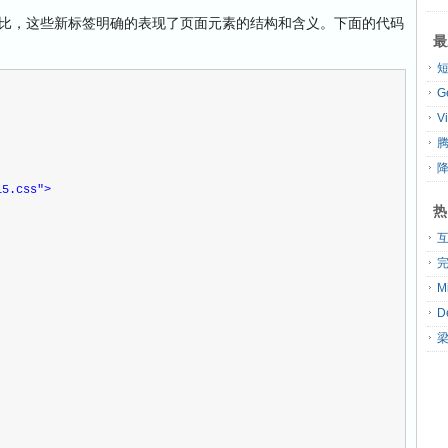
相比，这些新标签明确的表现了页面元素的结构和含义。下面的代码
最
G
V
腾
l5.css"
>
热