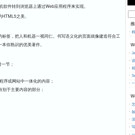
机软件转到浏览器上通过Web应用程序来实现。
TML5之美。
推
标签，把人和机器一视同仁。书写语义化的页面就像建造符合工
一本你熟识的优美著作。
W
J
说
或者一节；
S
面、应用程序或网站中一体化的内容；
一
关、有别于主要内容的部分；
W
；
怎
。