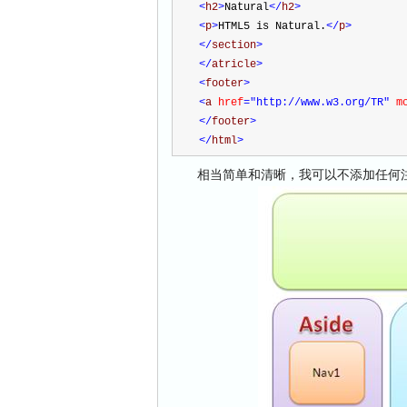
<
h2
>
Natural
</
h2
>
<
p
>
HTML5 is Natural.
</
p
>
</
section
>
</
atricle
>
<
footer
>
<
a 
href
="http://www.w3.org/TR"
 m
</
footer
>
</
html
>
相当简单和清晰，我可以不添加任何注