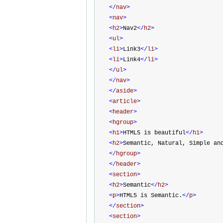
</
nav
>
<
nav
>
<
h2
>
Nav2
</
h2
>
<
ul
>
<
li
>
Link3
</
li
>
<
li
>
Link4
</
li
>
</
ul
>
</
nav
>
</
aside
>
<
article
>
<
header
>
<
hgroup
>
<
h1
>
HTML5 is beautiful
</
h1
>
<
h2
>
Semantic, Natural, Simple an
</
hgroup
>
</
header
>
<
section
>
<
h2
>
Semantic
</
h2
>
<
p
>
HTML5 is Semantic.
</
p
>
</
section
>
<
section
>