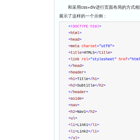
和采用css+div进行页面布局的方式
展示了这样的一个示例：
<!
DOCTYPE html
>
<
html
>
<
head
>
<
meta 
charset
="utf8"
>
<
title
>
HTML5
</
title
>
<
link 
rel
="stylesheet"
 href
="htm
</
head
>
<
header
>
<
h1
>
Title
</
h1
>
<
h2
>
Subtitle
</
h2
>
</
header
>
<
aside
>
<
nav
>
<
h2
>
Nav1
</
h2
>
<
ul
>
<
li
>
Link1
</
li
>
<
li
>
Link2
</
li
>
</
ul
>