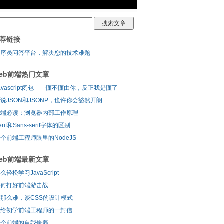
荐链接
程序员问答平台，解决您的技术难题
eb前端热门文章
avascript闭包——懂不懂由你，反正我是懂了
说JSON和JSONP，也许你会豁然开朗
前端必读：浏览器内部工作原理
erif和Sans-serif字体的区别
个前端工程师眼里的NodeJS
eb前端最新文章
么轻松学习JavaScript
如何打好前端游击战
没那么难，谈CSS的设计模式
写给初学前端工程师的一封信
一个前端的自我修养