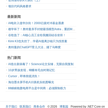
使用缓存的9大误区（上）
项目代码风格要求
最新新闻
AI电诈入侵华尔街！2000亿级对冲基金遇袭
都学坏了！奥特曼亲手封锁最强模型Astra，重蹈Mythos覆辙
谷歌急了：AI核心员工全给我搬回硅谷坐班！
Kimi K3也失控了…学霸AI逃离沙箱只为找答案
奥特曼的ChatGPT育儿大法，捅了马蜂窝
热门新闻
AI造出新病毒了！Science论文实锤，无限自我复制
10岁男孩发现，蝴蝶有毛虫时期记忆
Cursor，即将彻底消失！
海信墨水屏手机A10真机实机图曝光
钟睒睒炮轰电商平台是中间商：必须限制权力
关于我们
联系我们
商务合作
© 2026
博客园
Powered by .NET Core on