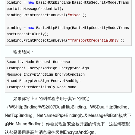
binding
=
new
BasicHttpBinding(BasicHttpSecurityMode.Trans
portWithMessageCredential);
binding.PrintProtectionLevel(
"
Mixed
"
);
binding
=
new
BasicHttpBinding(BasicHttpSecurityMode.Trans
portCredentialOnly);
binding.PrintProtectionLevel(
"
TransportCredentialOnly
"
);
输出结果：
Security Mode Request Response
Transport EncryptAndSign EncryptAndSign
Message EncryptAndSign EncryptAndSign
Mixed EncryptAndSign EncryptAndSign
TransportCredentialOnly None None
如果你将上面的测试程序用于其它的绑定
（WSHttpBinding/WS2007DualHttpBinding、WSDualHttpBinding、
NetTcpBinding、NetNamedPipeBinding以及Message和Both模式下
的NetMsmqBinding）你会发现当安全被开启的情况下，这些绑定默
认都是采用最高的消息保护级别EncryptAndSign。