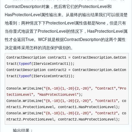
ContractDescription对象，然后将它们的ProtectionLevel和
HasProtectionLevel属性输出来。从最终的输出结果我们可以很清楚
地看到：两种情况下下ProtectionLevel属性值都是None，但是只有
当你显式地设置了ProtectionLevel的情况下，HasProtectionLevel属
性才会返回True。WCF就是根据ContractDescription的这两个属性
决定最终采用怎样的消息保护级别的。
ContractDescription contract1
=
ContractDescription.GetCon
tract(
typeof
(IServiceContract1));
ContractDescription contract2
=
ContractDescription.GetCon
tract(
typeof
(IServiceContract2));
Console.WriteLine(
"
{0,-10}{1,-20}{2,-20}
"
,
"
Contract
"
,
"
Pro
tectionLevel
"
,
"
HasProtectionLevel
"
);
Console.WriteLine(
"
{0,-10}{1,-20}{2,-20}
"
,
"
contract1
"
, co
ntract1.ProtectionLevel, contract1.HasProtectionLevel);
Console.WriteLine(
"
{0,-10}{1,-20}{2,-20}
"
,
"
contract2
"
, co
ntract2.ProtectionLevel, contract2.HasProtectionLevel);
输出结果：