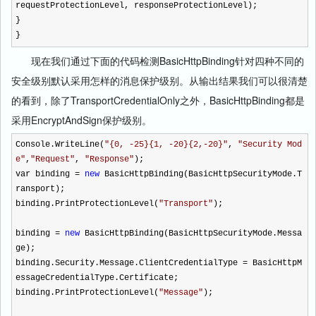
requestProtectionLevel, responseProtectionLevel);
}
}
现在我们通过下面的代码检测BasicHttpBinding针对四种不同的
安全级别默认采用怎样的消息保护级别。从输出结果我们可以很清楚
的看到，除了TransportCredentialOnly之外，BasicHttpBinding都是
采用EncryptAndSign保护级别。
Console.WriteLine(
"
{0, -25}{1, -20}{2,-20}
"
,
"
Security Mod
e
"
,
"
Request
"
,
"
Response
"
);
var binding
=
new
BasicHttpBinding(BasicHttpSecurityMode.T
ransport);
binding.PrintProtectionLevel(
"
Transport
"
);
binding
=
new
BasicHttpBinding(BasicHttpSecurityMode.Messa
ge);
binding.Security.Message.ClientCredentialType
=
BasicHttpM
essageCredentialType.Certificate;
binding.PrintProtectionLevel(
"
Message
"
);