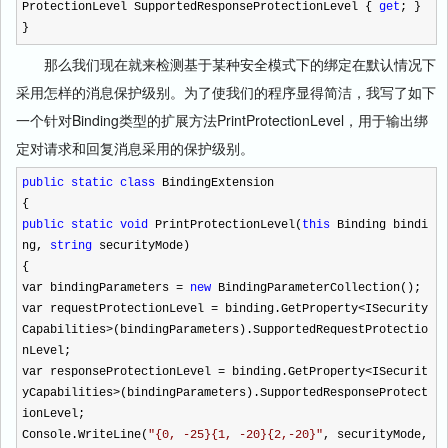
ProtectionLevel SupportedResponseProtectionLevel {
get
; }
}
那么我们现在就来检测基于某种安全模式下的绑定在默认情况下
采用怎样的消息保护级别。为了使我们的程序显得简洁，我写了如下
一个针对Binding类型的扩展方法PrintProtectionLevel，用于输出绑
定对请求和回复消息采用的保护级别。
public
static
class
BindingExtension
{
public
static
void
PrintProtectionLevel(
this
Binding bindi
ng,
string
securityMode)
{
var bindingParameters
=
new
BindingParameterCollection();
var requestProtectionLevel
=
binding.GetProperty
<
ISecurity
Capabilities
>
(bindingParameters).SupportedRequestProtectio
nLevel;
var responseProtectionLevel
=
binding.GetProperty
<
ISecurit
yCapabilities
>
(bindingParameters).SupportedResponseProtect
ionLevel;
Console.WriteLine(
"
{0, -25}{1, -20}{2,-20}
"
, securityMode,