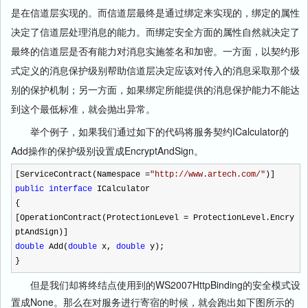
是在信道层实现的。而信道层最终是通过绑定来实现的，绑定的属性
决定了信道层处理消息的能力。而绑定安全方面的属性自然就决定了
最终的信道层是否有能力对消息实施签名和加密。一方面，以契约形
式定义的消息保护级别帮助信道层决定应该对传入的消息采取那个级
别的保护机制；另一方面，如果绑定所能提供的消息保护能力不能达
到这个最低标准，就会抛出异常。
举个例子，如果我们通过如下的代码将服务契约ICalculator的
Add操作的保护级别设置成EncryptAndSign。
[ServiceContract(Namespace
=
"
http://www.artech.com/
"
)]
public
interface
ICalculator
{
[OperationContract(ProtectionLevel
=
ProtectionLevel.Encry
ptAndSign)]
double
Add(
double
x,
double
y);
}
但是我们却将终结点使用到的WS2007HttpBinding的安全模式设
置成None。那么在对服务进行寄宿的时候，就会跑出如下图所示的