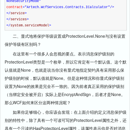
NoneSecurityMode"
contract
="Artech.WcfServices.Contracts.ICalculator"
/>
</
service
>
</
services
>
</
system.serviceModel
>
二、显式地将保护等级设置成ProtectionLevel.None与没有设置
保护等级有区别吗？
在这里有一个很多人会忽视的要点。表示消息保护级别的
ProtectionLevel类型是一个枚举，所以它肯定有一个默认值。这个默
认值就是None，也就是说当你没有显式地指定契约具有采用那么保
护级别的时候，默认值就是None。但是这种情况和你显式保护级别
设置为None的效果是完全不一致的。因为前者真正采用的保护级别
（当绑定安全被开启）实际上是EncryptAndSign，后者才是None。
那么WCF如何来区分这两种情况呢？
如果你足够细心，你应该会发现：在上面介绍的定义消息保护级
别的特性中，除了具有一个可读可写的ProtectionLevel属性之外，还
具有一个只读的HasProtectionLevel属性，该属性表示你是否对消息