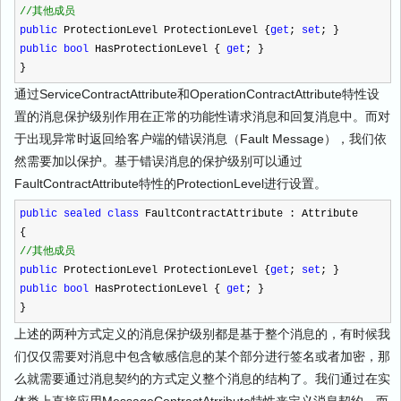
//
其他成员
public
ProtectionLevel ProtectionLevel {
get
;
set
; }
public
bool
HasProtectionLevel {
get
; }
}
通过ServiceContractAttribute和OperationContractAttribute特性设
置的消息保护级别作用在正常的功能性请求消息和回复消息中。而对
于出现异常时返回给客户端的错误消息（Fault Message），我们依
然需要加以保护。基于错误消息的保护级别可以通过
FaultContractAttribute特性的ProtectionLevel进行设置。
public
sealed
class
FaultContractAttribute : Attribute
{
//
其他成员
public
ProtectionLevel ProtectionLevel {
get
;
set
; }
public
bool
HasProtectionLevel {
get
; }
}
上述的两种方式定义的消息保护级别都是基于整个消息的，有时候我
们仅仅需要对消息中包含敏感信息的某个部分进行签名或者加密，那
么就需要通过消息契约的方式定义整个消息的结构了。我们通过在实