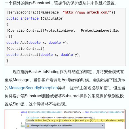
一个额外的操作Substract，该操作的保护级别并未作显式设置。
[ServiceContract(Namespace
=
"
http://www.artech.com/
"
)]
public
interface
ICalculator
{
[OperationContract(ProtectionLevel
=
ProtectionLevel.Sig
n)]
double
Add(
double
x,
double
y);
[OperationContract]
double
Substract(
double
x,
double
y);
}
现在选择BasicHttpBinding作为终结点的绑定，并将安全模式甚
至成Message。当你客户端调用Add操作的时候。会抛出如下图所示
的
MessageSecurityException
异常，提示“主签名必须加密”。但是当
你将客户端Substract删除或者将Substract操作的消息保护级别也设
置成Sign是，这个异常将不会出现。