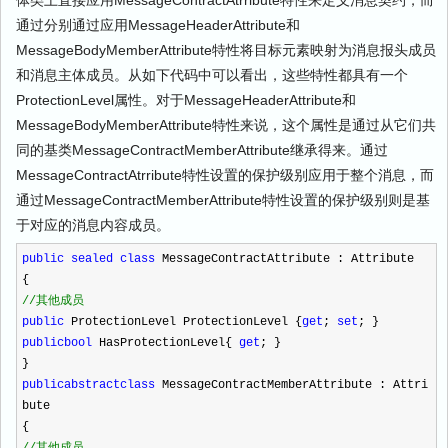
体类上直接应用MessageContractAtrribute特性来定义消息契约，而
通过分别通过应用MessageHeaderAttribute和
MessageBodyMemberAttribute特性将目标元素映射为消息报头成员
和消息主体成员。从如下代码中可以看出，这些特性都具有一个
ProtectionLevel属性。对于MessageHeaderAttribute和
MessageBodyMemberAttribute特性来说，这个属性是通过从它们共
同的基类MessageContractMemberAttribute继承得来。通过
MessageContractAtrribute特性设置的保护级别应用于整个消息，而
通过MessageContractMemberAttribute特性设置的保护级别则是基
于对应的消息内容成员。
public
sealed
class
MessageContractAttribute : Attribute
{
//
其他成员
public
ProtectionLevel ProtectionLevel {
get
;
set
; }
public
bool
HasProtectionLevel{
get
; }
}
public
abstract
class
MessageContractMemberAttribute : Attri
bute
{