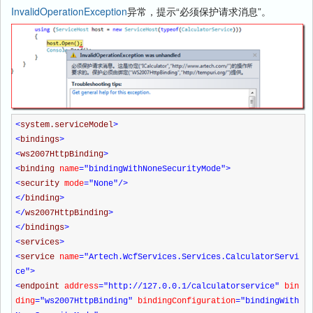
InvalidOperationException
异常，提示“必须保护请求消息”。
<
system.serviceModel
>
<
bindings
>
<
ws2007HttpBinding
>
<
binding
name
="bindingWithNoneSecurityMode"
>
<
security
mode
="None"
/>
</
binding
>
</
ws2007HttpBinding
>
</
bindings
>
<
services
>
<
service
name
="Artech.WcfServices.Services.CalculatorServi
ce"
>
<
endpoint
address
="http://127.0.0.1/calculatorservice"
bin
ding
="ws2007HttpBinding"
bindingConfiguration
="bindingWith