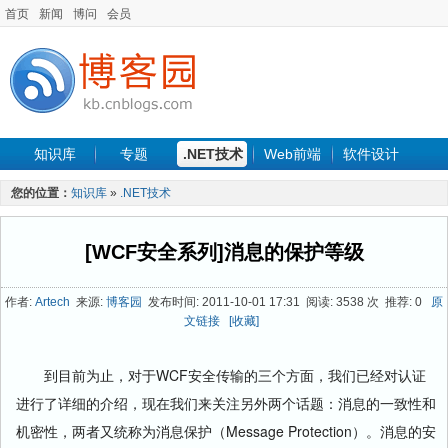
首页
新闻
博问
会员
知识库
专题
.NET技术
Web前端
软件设计
手机开发
软件工程
程序人生
项目管理
数据库
您的位置：
知识库
»
.NET技术
最新文章
[WCF安全系列]消息的保护等级
作者:
Artech
来源:
博客园
发布时间: 2011-10-01 17:31 阅读: 3538 次 推荐: 0
原
文链接
[收藏]
到目前为止，对于WCF安全传输的三个方面，我们已经对认证
进行了详细的介绍，现在我们来关注另外两个话题：消息的一致性和
机密性，两者又统称为消息保护（Message Protection）。消息的安