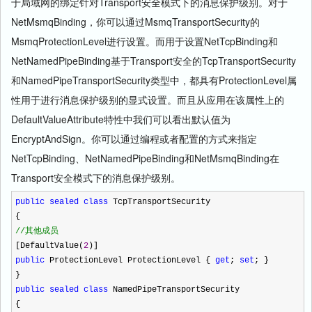
于局域网的绑定针对Transport安全模式下的消息保护级别。对于
NetMsmqBinding，你可以通过MsmqTransportSecurity的
MsmqProtectionLevel进行设置。而用于设置NetTcpBinding和
NetNamedPipeBinding基于Transport安全的TcpTransportSecurity
和NamedPipeTransportSecurity类型中，都具有ProtectionLevel属
性用于进行消息保护级别的显式设置。而且从应用在该属性上的
DefaultValueAttribute特性中我们可以看出默认值为
EncryptAndSign。你可以通过编程或者配置的方式来指定
NetTcpBinding、NetNamedPipeBinding和NetMsmqBinding在
Transport安全模式下的消息保护级别。
public
sealed
class
TcpTransportSecurity
{
//
其他成员
[DefaultValue(
2
)]
public
ProtectionLevel ProtectionLevel {
get
;
set
; }
}
public
sealed
class
NamedPipeTransportSecurity
{