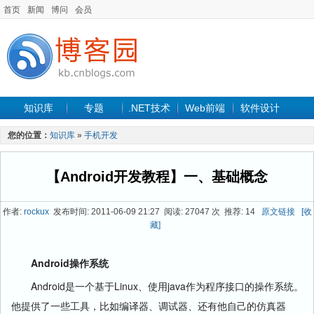
首页
新闻
博问
会员
知识库
专题
.NET技术
Web前端
软件设计
手机开发
软件工程
程序人生
项目管理
数据库
您的位置：
知识库
»
手机开发
最新文章
【Android开发教程】一、基础概念
作者:
rockux
发布时间: 2011-06-09 21:27 阅读: 27047 次 推荐: 14
原文链接
[收
藏]
Android操作系统
Android是一个基于Linux、使用java作为程序接口的操作系统。
他提供了一些工具，比如编译器、调试器、还有他自己的仿真器