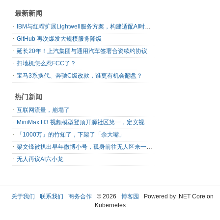
最新新闻
IBM与红帽扩展Lightwell服务方案，构建适配AI时代开源生态的可信基础设施
GitHub 再次爆发大规模服务降级
延长20年！上汽集团与通用汽车签署合资续约协议
扫地机怎么惹FCC了？
宝马3系换代、奔驰C级改款，谁更有机会翻盘？
热门新闻
互联网流量，崩塌了
MiniMax H3 视频模型登顶开源社区第一，定义视频模型领域“斩杀线”
「1000万」的竹知了，下架了「余大嘴」
梁文锋被扒出早年微博小号，孤身前往无人区来一场相当 deep 的 seek 旅行
无人再议AI六小龙
关于我们
联系我们
商务合作
© 2026
博客园
Powered by .NET Core on
Kubernetes