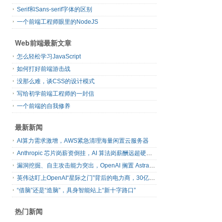
Serif和Sans-serif字体的区别
一个前端工程师眼里的NodeJS
Web前端最新文章
怎么轻松学习JavaScript
如何打好前端游击战
没那么难，谈CSS的设计模式
写给初学前端工程师的一封信
一个前端的自我修养
最新新闻
AI算力需求激增，AWS紧急清理海量闲置云服务器
Anthropic 芯片岗薪资倒挂，AI 算法岗薪酬远超硬件工程师
漏洞挖掘、自主攻击能力突出，OpenAI 搁置 Astra 模型发布
英伟达盯上OpenAI“星际之门”背后的电力商，30亿美元直接入股
“借脑”还是“造脑”，具身智能站上“新十字路口”
热门新闻