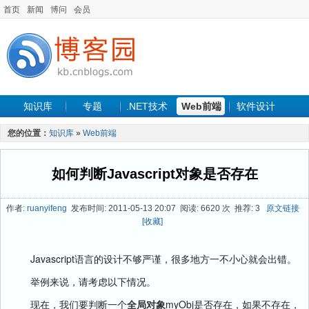
首页
新闻
博问
会员
知识库
专题
.NET技术
Web前端
软件设计
手机开发
软件工程
程序人生
项目管理
数据库
您的位置：
知识库
»
Web前端
最新文章
如何判断Javascript对象是否存在
作者:
ruanyifeng
发布时间: 2011-05-13 20:07 阅读: 6620 次 推荐: 3
原文链接
[收藏]
Javascript语言的设计不够严谨，很多地方一不小心就会出错。
举例来说，请考虑以下情况。
现在，我们要判断一个
全局对象
myObj是否存在，如果不存在，