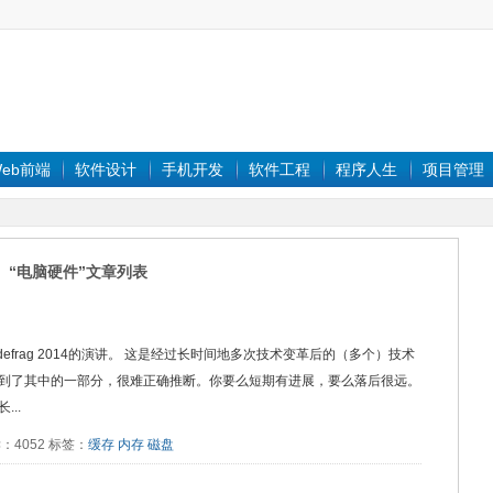
eb前端
软件设计
手机开发
软件工程
程序人生
项目管理
“电脑硬件”文章列表
一次在 defrag 2014的演讲。 这是经过长时间地多次技术变革后的（多个）技术
到了其中的一部分，很难正确推断。你要么短期有进展，要么落后很远。
..
 阅读：4052 标签：
缓存
内存
磁盘