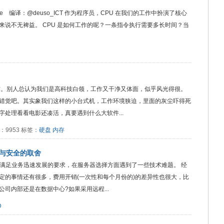
 Pipeline 编译：@deuso_ICT 作为程序员，CPU 在我们的工作中扮演了核心
说不无裨益。 CPU 是如何工作的呢？一条指令执行需要多长时间？当
作。别人总认为我们是高科技白领，工作又干净又体面，似乎风光得很。
错觉吧。其实象我们这样的小台式机，工作环境狭迫，里面的灰尘吓得死
处理看看电影还凑活，真要遇到什么大软件...
阅读：9953 标签：
硬盘
内存
用率与安全的取舍
法满足业务迅速发展的要求，在服务器选择方面遇到了一些技术难题。 经
定的事情还有很多，费用开销(一次性和每个月份的)的差异性也很大，比
司内部还是在数据中心?如果采用远程...
D