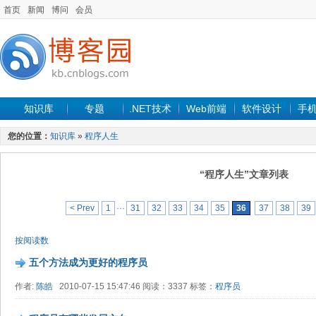
首页
新闻
博问
会员
知识库
专题
.NET技术
Web前端
软件设计
手
您的位置：
知识库
»
程序人生
“程序人生”文章列表
< Prev
1
···
31
32
33
34
35
36
37
38
39
按阅读数
五个方法成为更好的程序员
作者:
陈皓
2010-07-15 15:47:46 阅读：3337 标签：
程序员