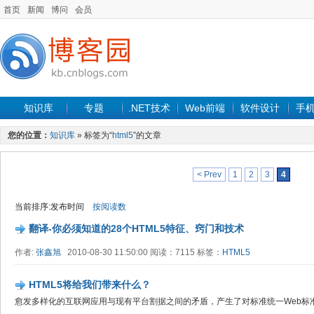
首页
新闻
博问
会员
知识库
专题
.NET技术
Web前端
软件设计
手
您的位置：
知识库
» 标签为“
html5
”的文章
< Prev
1
2
3
4
当前排序:发布时间
按阅读数
翻译-你必须知道的28个HTML5特征、窍门和技术
作者:
张鑫旭
2010-08-30 11:50:00 阅读：7115 标签：
HTML5
HTML5将给我们带来什么？
愈发多样化的互联网应用与现有平台割据之间的矛盾，产生了对标准统一Web标准