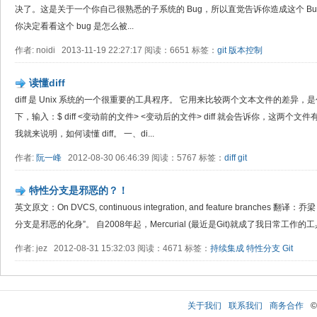
决了。这是关于一个你自己很熟悉的子系统的 Bug，所以直觉告诉你造成这个 B
你决定看看这个 bug 是怎么被...
作者: noidi 2013-11-19 22:27:17 阅读：6651 标签：
git
版本控制
读懂diff
diff 是 Unix 系统的一个很重要的工具程序。 它用来比较两个文本文件的差
下，输入：$ diff <变动前的文件> <变动后的文件> diff 就会告诉你，这两
我就来说明，如何读懂 diff。 一、di...
作者:
阮一峰
2012-08-30 06:46:39 阅读：5767 标签：
diff
git
特性分支是邪恶的？！
英文原文：On DVCS, continuous integration, and feature branc
分支是邪恶的化身”。 自2008年起，Mercurial (最近是Git)就成了我日常工作
作者: jez 2012-08-31 15:32:03 阅读：4671 标签：
持续集成
特性分支
Git
关于我们
联系我们
商务合作
©