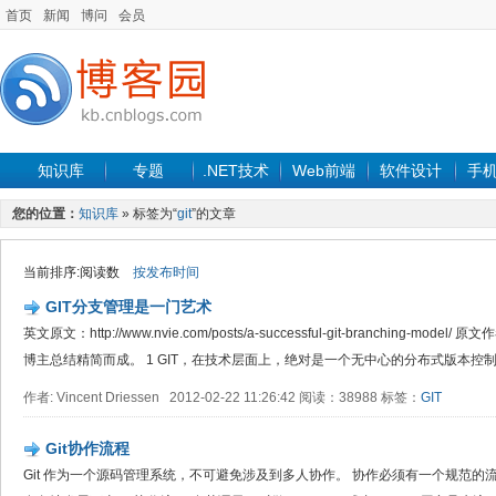
首页
新闻
博问
会员
知识库
专题
.NET技术
Web前端
软件设计
手
您的位置：
知识库
» 标签为“
git
”的文章
当前排序:阅读数
按发布时间
GIT分支管理是一门艺术
英文原文：http://www.nvie.com/posts/a-successful-git-branching-model/ 
博主总结精简而成。 1 GIT，在技术层面上，绝对是一个无中心的分布式版本控制系
作者: Vincent Driessen 2012-02-22 11:26:42 阅读：38988 标签：
GIT
Git协作流程
Git 作为一个源码管理系统，不可避免涉及到多人协作。 协作必须有一个规范