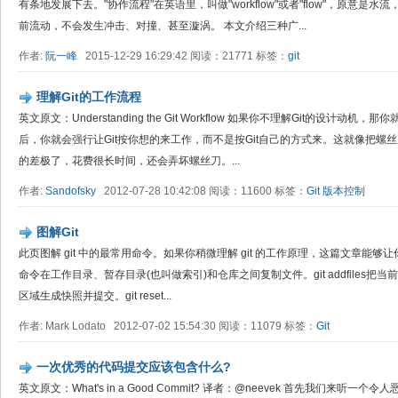
有条地发展下去。"协作流程"在英语里，叫做"workflow"或者"flow"，原意
前流动，不会发生冲击、对撞、甚至漩涡。 本文介绍三种广...
作者:
阮一峰
2015-12-29 16:29:42 阅读：21771 标签：
git
理解Git的工作流程
英文原文：Understanding the Git Workflow 如果你不理解Git的设
后，你就会强行让Git按你想的来工作，而不是按Git自己的方式来。这就像把
的差极了，花费很长时间，还会弄坏螺丝刀。...
作者:
Sandofsky
2012-07-28 10:42:08 阅读：11600 标签：
Git
版本控制
图解Git
此页图解 git 中的最常用命令。如果你稍微理解 git 的工作原理，这篇文章能够
命令在工作目录、暂存目录(也叫做索引)和仓库之间复制文件。git addfiles把当前文
区域生成快照并提交。git reset...
作者: Mark Lodato 2012-07-02 15:54:30 阅读：11079 标签：
Git
一次优秀的代码提交应该包含什么?
英文原文：What's in a Good Commit? 译者：@neevek 首先我们来听一个