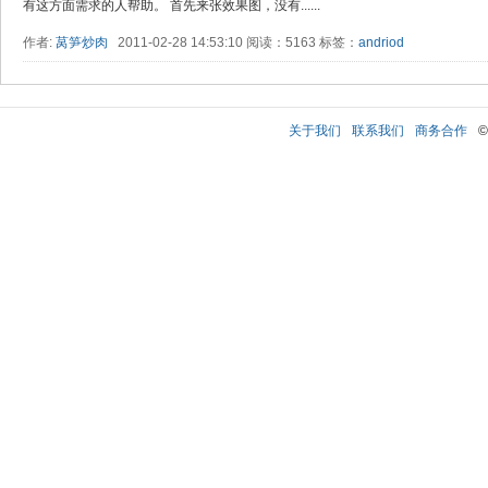
有这方面需求的人帮助。 首先来张效果图，没有......
作者:
莴笋炒肉
2011-02-28 14:53:10 阅读：5163 标签：
andriod
关于我们
联系我们
商务合作
©