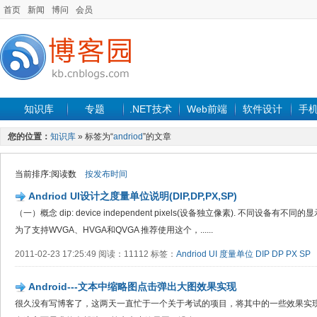
首页
新闻
博问
会员
知识库
专题
.NET技术
Web前端
软件设计
手
您的位置：
知识库
» 标签为“
andriod
”的文章
当前排序:阅读数
按发布时间
Andriod UI设计之度量单位说明(DIP,DP,PX,SP)
（一）概念 dip: device independent pixels(设备独立像素). 不同设
为了支持WVGA、HVGA和QVGA 推荐使用这个，......
2011-02-23 17:25:49 阅读：11112 标签：
Andriod
UI
度量单位
DIP
DP
PX
SP
Android---文本中缩略图点击弹出大图效果实现
很久没有写博客了，这两天一直忙于一个关于考试的项目，将其中的一些效果实