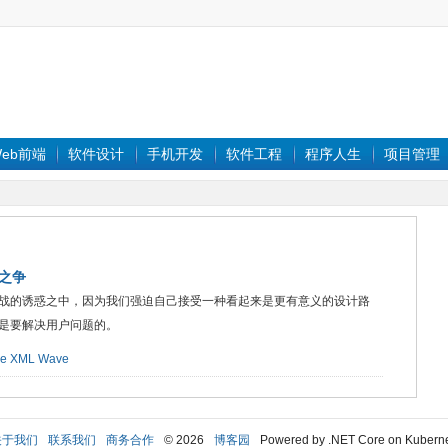
eb前端
软件设计
手机开发
软件工程
程序人生
项目管理
性之争
战的诱惑之中，因为我们强迫自己接受一种看起来是更有意义的设计路
是要解决用户问题的。
le
XML
Wave
关于我们
联系我们
商务合作
© 2026
博客园
Powered by .NET Core on Kubern