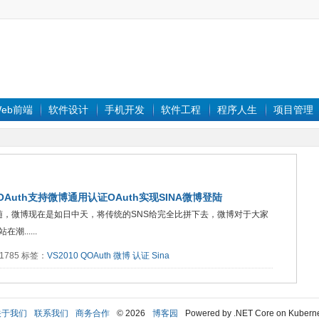
eb前端
软件设计
手机开发
软件工程
程序人生
项目管理
Auth支持微博通用认证OAuth实现SINA微博登陆
司的追随，微博现在是如日中天，将传统的SNS给完全比拼下去，微博对于大家
......
：1785 标签：
VS2010
QOAuth
微博
认证
Sina
关于我们
联系我们
商务合作
© 2026
博客园
Powered by .NET Core on Kubern