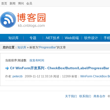
首页
新闻
博问
会员
知识库
专题
.NET技术
Web前端
软件设计
手
您的位置：
知识库
» 标签为“
ProgressBar
”的文章
当前排序:阅读数
按发布时间
C# WinForm开发系列 - CheckBox/Button/Label/ProgressBar
作者:
peterzb
2009-11-12 11:33:16 阅读：12269 标签：
WinForm
CheckBox
B
关于我们
联系我们
商务合作
©