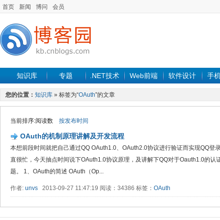
首页
新闻
博问
会员
知识库
专题
.NET技术
Web前端
软件设计
手
您的位置：
知识库
» 标签为“
OAuth
”的文章
当前排序:阅读数
按发布时间
OAuth的机制原理讲解及开发流程
本想前段时间就把自己通过QQ OAuth1.0、OAuth2.0协议进行验证而实现Q
直很忙，今天抽点时间说下OAuth1.0协议原理，及讲解下QQ对于Oauth1.0
题。 1、OAuth的简述 OAuth（Op...
作者:
unvs
2013-09-27 11:47:19 阅读：34386 标签：
OAuth