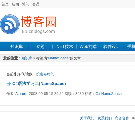
首页
新闻
博问
会员
知识库
专题
.NET技术
Web前端
软件设计
手
您的位置：
知识库
» 标签为“
NameSpace
”的文章
当前排序:阅读数
按发布时间
C#语法学习二(NameSpace)
作者:
Athrun
2008-09-05 15:29:54 阅读：3430 标签：
C#
NameSpace
关于我们
联系我们
商务合作
©