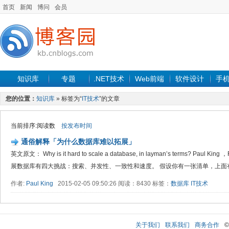
首页
新闻
博问
会员
知识库
专题
.NET技术
Web前端
软件设计
手
您的位置：
知识库
» 标签为“
IT技术
”的文章
当前排序:阅读数
按发布时间
通俗解释「为什么数据库难以拓展」
英文原文： Why is it hard to scale a database, in layman’s terms? Paul
展数据库有四大挑战：搜索、并发性、一致性和速度。 假设你有一张清单，上面有1
作者:
Paul King
2015-02-05 09:50:26 阅读：8430 标签：
数据库
IT技术
关于我们
联系我们
商务合作
©