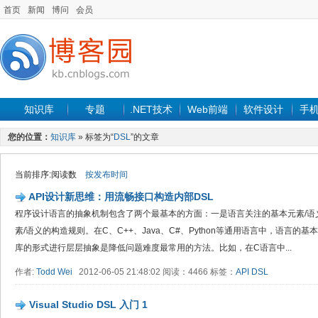
首页
新闻
博问
会员
知识库
专题
.NET技术
Web前端
软件设计
手
您的位置：
知识库
» 标签为“
DSL
”的文章
当前排序:阅读数
按发布时间
API设计新思维：用流畅接口构造内部DSL
程序设计语言的抽象机制包含了两个最基本的方面：一是语言关注的基本元素/语
素/语义的构造规则。在C、C++、Java、C#、Python等通用语言中，语言的基
库的形式进行层层抽象是降低问题难度最常用的方法。比如，在C语言中...
作者:
Todd Wei
2012-06-05 21:48:02 阅读：4466 标签：
API
DSL
Visual Studio DSL 入门 1