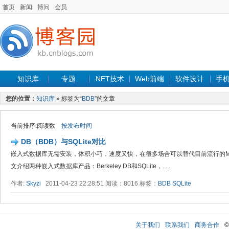
首页
新闻
博问
会员
知识库
专题
.NET技术
Web前端
软件设计
手
您的位置：
知识库
» 标签为“
BDB
”的文章
当前排序:阅读数
按发布时间
DB（BDB）与SQLite对比
嵌入式数据库无需安装，体积小巧，速度又快，在很多场合可以替代目前流行的MySQL
文介绍两种嵌入式数据库产品：Berkeley DB和SQLite，......
作者:
Skyzi
2011-04-23 22:28:51 阅读：8016 标签：
BDB
SQLite
关于我们
联系我们
商务合作
©