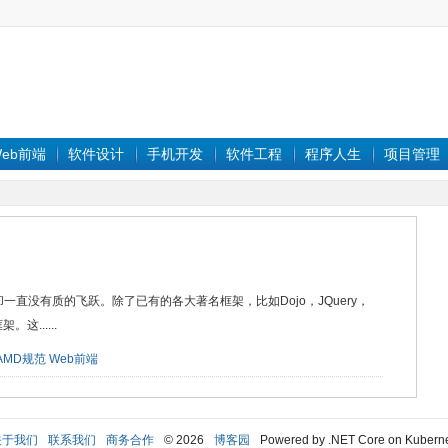
eb前端
软件设计
手机开发
软件工程
程序人生
项目管理
却一直没有质的飞跃。除了已有的各大著名框架，比如Dojo，JQuery，
这......
AMD规范
Web前端
关于我们
联系我们
商务合作
© 2026
博客园
Powered by .NET Core on Kubern