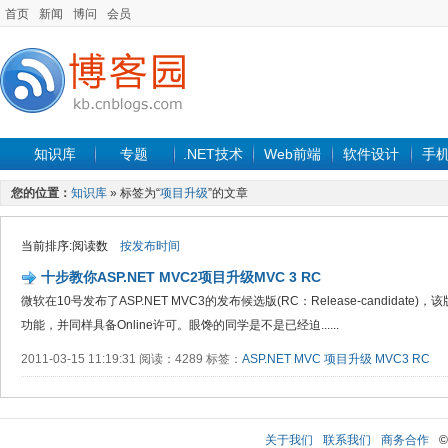
首页
新闻
博问
会员
知识库
专题
.NET技术
Web前端
软件设计
手
您的位置：
知识库
» 标签为“
项目升级
”的文章
当前排序:阅读数
按发布时间
十步教你ASP.NET MVC2项目升级MVC 3 RC
微软在10号发布了ASP.NET MVC3的发布候选版(RC：Release-candidat
功能，并同样具备Online许可。眼馋的同学是不是已经迫......
2011-03-15 11:19:31 阅读：4289 标签：
ASP.NET
MVC
项目升级
MVC3 RC
关于我们
联系我们
商务合作
©