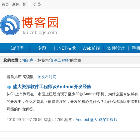
首页
新闻
博问
会员
知识库
专题
.NET技术
Web前端
软件设计
手
您的位置：
知识库
» 标签为“
资深工程师
”的文章
当前排序:阅读数
按发布时间
盛大资深软件工程师谈Android开发经验
从G1上市到现在，市面上已经出现了至少30款Android手机。为什么至今依然有一
的开发中，什么才是真正值得关注的，开发的核心是什么？为什么移动应用需要
可能的作出解答。
2010-09-19 07:28:56 阅读：1766 标签：
Android
盛大
资深工程师