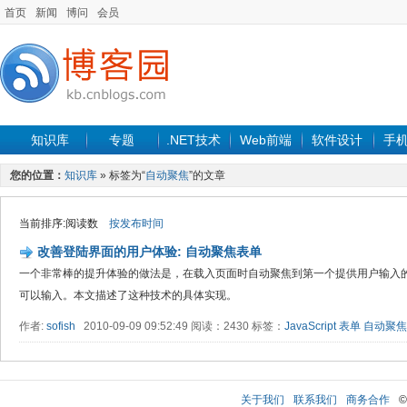
首页
新闻
博问
会员
知识库
专题
.NET技术
Web前端
软件设计
手
您的位置：
知识库
» 标签为“
自动聚焦
”的文章
当前排序:阅读数
按发布时间
改善登陆界面的用户体验: 自动聚焦表单
一个非常棒的提升体验的做法是，在载入页面时自动聚焦到第一个提供用户输入
可以输入。本文描述了这种技术的具体实现。
作者:
sofish
2010-09-09 09:52:49 阅读：2430 标签：
JavaScript
表单
自动聚焦
关于我们
联系我们
商务合作
©