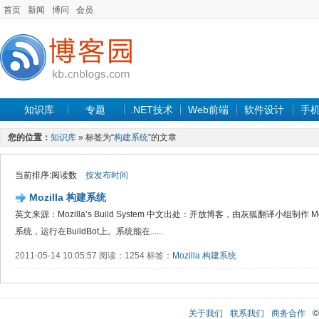
首页
新闻
博问
会员
知识库
专题
.NET技术
Web前端
软件设计
手
您的位置：
知识库
» 标签为“
构建系统
”的文章
当前排序:阅读数
按发布时间
Mozilla 构建系统
英文来源：Mozilla’s Build System 中文出处：开放博客，由灰狐翻译小组制作
系统，运行在BuildBot上。系统能在......
2011-05-14 10:05:57 阅读：1254 标签：
Mozilla
构建系统
关于我们
联系我们
商务合作
©