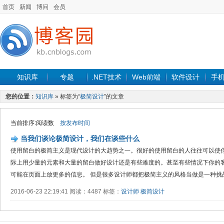
首页
新闻
博问
会员
知识库
专题
.NET技术
Web前端
软件设计
手
您的位置：
知识库
» 标签为“
极简设计
”的文章
当前排序:阅读数
按发布时间
当我们谈论极简设计，我们在谈些什么
使用留白的极简主义是现代设计的大趋势之一。很好的使用留白的人往往可以使
际上用少量的元素和大量的留白做好设计还是有些难度的。甚至有些情况下你的
可能在页面上放更多的信息。 但是很多设计师都把极简主义的风格当做是一种挑战。
2016-06-23 22:19:41 阅读：4487 标签：
设计师
极简设计