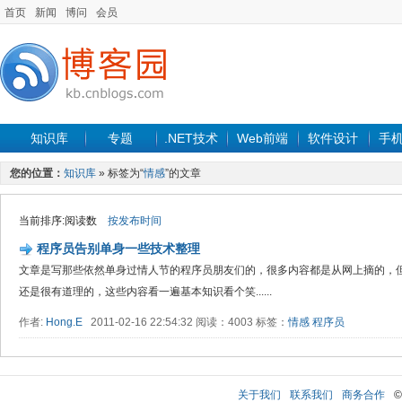
首页
新闻
博问
会员
知识库
专题
.NET技术
Web前端
软件设计
手
您的位置：
知识库
» 标签为“
情感
”的文章
当前排序:阅读数
按发布时间
程序员告别单身一些技术整理
文章是写那些依然单身过情人节的程序员朋友们的，很多内容都是从网上摘的，
还是很有道理的，这些内容看一遍基本知识看个笑......
作者:
Hong.E
2011-02-16 22:54:32 阅读：4003 标签：
情感
程序员
关于我们
联系我们
商务合作
©