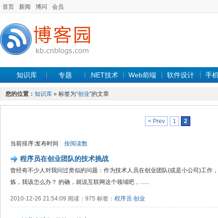
首页
新闻
博问
会员
知识库
专题
.NET技术
Web前端
软件设计
手
您的位置：
知识库
» 标签为“
创业
”的文章
< Prev
1
2
当前排序:发布时间
按阅读数
程序员在创业团队的技术挑战
曾经有不少人对我问过类似的问题：作为技术人员在创业团队(或是小公司)工作
炼，我该怎么办？ 的确，就说互联网这个领域吧，......
2010-12-26 21:54:09 阅读：975 标签：
程序员
创业