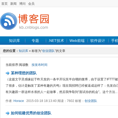
首页
新闻
博问
会员
知识库
专题
.NET技术
Web前端
软件设计
手
您的位置：
知识库
» 标签为“
创业团队
”的文章
当前排序:阅读数
按发布时间
某种理想的团队
（这篇文字灵感缘起于昨天发的一条半开玩笑半自嘲的微博，由于设置了IFTTT被同
了很多，估计是触发了某种有趣的共鸣）现在我招聘已经被逼成这样了：先发自
有兴趣跟一群这样水准的人一起做事，然后我争取到“面试你的机会”。这个方法...
作者:
Horace
2015-03-18 18:13:40 阅读：7602 标签：
创业团队
如何组建优秀的创业团队