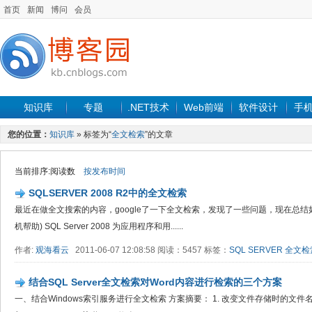
首页
新闻
博问
会员
知识库
专题
.NET技术
Web前端
软件设计
手
您的位置：
知识库
» 标签为“
全文检索
”的文章
当前排序:阅读数
按发布时间
SQLSERVER 2008 R2中的全文检索
最近在做全文搜索的内容，google了一下全文检索，发现了一些问题，现在总结如
机帮助) SQL Server 2008 为应用程序和用......
作者:
观海看云
2011-06-07 12:08:58 阅读：5457 标签：
SQL SERVER
全文检
结合SQL Server全文检索对Word内容进行检索的三个方案
一、结合Windows索引服务进行全文检索 方案摘要： 1. 改变文件存储时的文件