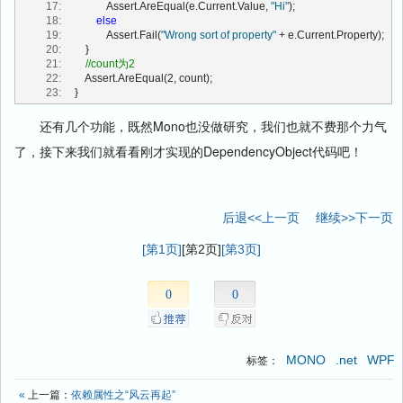
  17:
                 Assert.AreEqual(e.Current.Value, 
"Hi"
);
 171:
                                   PropertyMetadata defaultMetadata)
  18:
else
 172:
         {
  19:
                 Assert.Fail(
"Wrong sort of property"
 + e.Current.Property);
 173:
return
 RegisterAttached(name, propertyType, ownerType, 
  20:
         }
defaultMetadata, 
null
);
  21:
//count为2
 174:
         }
  22:
         Assert.AreEqual(2, count);
 175:
  23:
     }
 176:
//注册附加依赖属性（参数：依赖属性名、依赖属性的Type、拥
有者的Type、元数据、验证回调委托）
 177:
public
static
 DependencyProperty RegisterAttached(
string
还有几个功能，既然Mono也没做研究，我们也就不费那个力气
name, Type propertyType, Type ownerType,
了，接下来我们就看看刚才实现的DependencyObject代码吧！
 178:
                                   PropertyMetadata defaultMetadata,
 179:
                                   ValidateValueCallback validateValueCallback)
 180:
         {
 181:
             DependencyProperty dp = 
new
 DependencyProperty(
true
, 
name, propertyType, ownerType,
后退<<上一页
继续>>下一页
 182:
                                        defaultMetadata, validateValueCallback);
 183:
             DependencyObject.register(ownerType, dp);
[第1页]
[第2页]
[第3页]
 184:
return
 dp;
 185:
         }
 186:
0
0
 187:
//注册只读依赖属性，暂未实现
 188:
public
static
 DependencyPropertyKey 
RegisterAttachedReadOnly(
string
 name, Type propertyType, Type 
ownerType,
 189:
                                          PropertyMetadata defaultMetadata)
MONO
.net
WPF
标签：
 190:
         {
 191:
throw
new
«
上一篇：
依赖属性之“风云再起”
NotImplementedException(
"RegisterAttachedReadOnly(string name, 