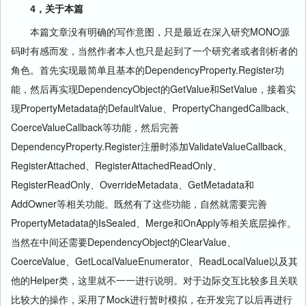
4，关于本篇
本篇文章没有明确的写作意图，只是最近在深入研究MONO源
码时有感而发，当然作者本人也只是起到了一个研究者或者剖析者的
角色。首先实现最简单且基本的DependencyProperty.Register功
能，然后再实现DependencyObject的GetValue和SetValue，接着实
现PropertyMetadata的DefaultValue、PropertyChangedCallback、
CoerceValueCallback等功能，然后完善
DependencyProperty.Register注册时添加ValidateValueCallback、
RegisterAttached、RegisterAttachedReadOnly、
RegisterReadOnly、OverrideMetadata、GetMetadata和
AddOwner等相关功能。既然有了这些功能，自然就需要完善
PropertyMetadata的IsSealed、Merge和OnApply等相关底层操作。
当然在中间还需要DependencyObject的ClearValue、
CoerceValue、GetLocalValueEnumerator、ReadLocalValue以及其
他的Helper类，这里就不一一进行说明。对于边际交互比较多且关联
比较大的操作，采用了Mock进行暂时模拟，在开发完了以后再进行