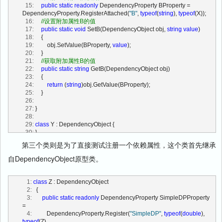
  79:
//验证类型是否有效
  15:
public
static
readonly
 DependencyProperty BProperty = 
  80:
public
bool
 IsValidType(
object
value
)
DependencyProperty.RegisterAttached(
"B"
, 
typeof
(
string
), 
typeof
(X));
  81:
         {
  16:
//设置附加属性B的值
  82:
return
 PropertyType.IsInstanceOfType (
value
);
  17:
public
static
void
 SetB(DependencyObject obj, 
string
value
)
  83:
         }
  18:
     {
  84:
  19:
         obj.SetValue(BProperty, 
value
);
  85:
//验证值是否有效
  20:
     }
  86:
public
bool
 IsValidValue(
object
value
)
  21:
//获取附加属性B的值
  87:
         {
  22:
public
static
string
 GetB(DependencyObject obj)
  88:
if
 (!IsValidType (
value
))
  23:
     {
  89:
return
false
;
  24:
return
 (
string
)obj.GetValue(BProperty);
  90:
if
 (ValidateValueCallback == 
null
)
  25:
     }
  91:
return
true
;
  26:
  92:
return
 ValidateValueCallback (
value
);
  27:
 }
  93:
         }
  28:
  94:
  29:
class
 Y : DependencyObject {
  95:
//重写元数据，使用PropertyMetadata类的DoMerge方法来操作
  30:
 }
  96:
public
void
 OverrideMetadata(Type forType, PropertyMetadata 
第三个类则是为了直接测试注册一个依赖属性，这个类首先继承
typeMetadata)
  97:
         {
自DependencyObject原型类。
  98:
if
 (forType == 
null
)
  99:
throw
new
 ArgumentNullException (
"forType"
);
 100:
if
 (typeMetadata == 
null
)
   1:
class
 Z : DependencyObject
 101:
throw
new
 ArgumentNullException (
"typeMetadata"
);
   2:
   {
 102:
   3:
public
static
readonly
 DependencyProperty SimpleDPProperty 
 103:
if
 (ReadOnly)
=
 104:
throw
new
 InvalidOperationException (String.Format 
   4:
          DependencyProperty.Register(
"SimpleDP"
, 
typeof
(
double
), 
(
"Cannot override metadata on readonly property '{0}' without using a 
typeof
(Z),