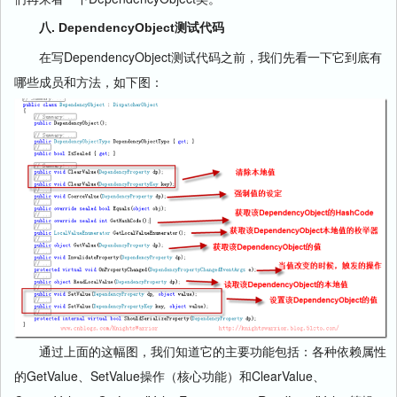
  31:
public
 Type PropertyType { get; 
private
 set; }
  32:
public
 ValidateValueCallback ValidateValueCallback { get; 
八. DependencyObject测试代码
private
 set; }
  33:
在写DependencyObject测试代码之前，我们先看一下它到底有
  34:
//获取依赖属性的编号，暂未实现,在上一篇“WPF基础到企业应
哪些成员和方法，如下图：
用系列7——深入剖析依赖属性”有实现，原理是在初始化的时候++
  35:
public
int
 GlobalIndex {            
  36:
             get { 
throw
new
 NotImplementedException (); }
  37:
         }
  38:
  39:
//传入ownerType增加Owner
  40:
public
 DependencyProperty AddOwner(Type ownerType)
  41:
         {
  42:
return
 AddOwner (ownerType, 
null
);
  43:
         }
  44:
  45:
//增加所有者，根据ownerType和typeMetadata
  46:
public
 DependencyProperty AddOwner(Type ownerType, 
PropertyMetadata typeMetadata)
  47:
         {
  48:
if
 (typeMetadata == 
null
) typeMetadata = 
new
PropertyMetadata ();
  49:
             OverrideMetadata (ownerType, typeMetadata);
  50:
  51:
// MS seems to always return the same 
通过上面的这幅图，我们知道它的主要功能包括：各种依赖属性
DependencyProperty
的GetValue、SetValue操作（核心功能）和ClearValue、
  52:
return
this
;
  53:
         }