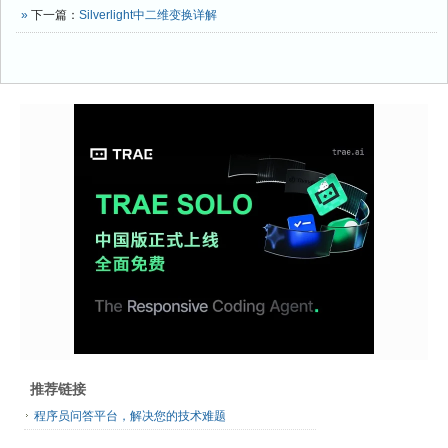
Type propertyType, Type ownerType, PropertyMetadata 
»
下一篇：
Silverlight中二维变换详解
defaultMetadata)"
);
 192:
         }
 193:
 194:
//注册只读依赖属性，暂未实现
 195:
public
static
 DependencyPropertyKey 
RegisterAttachedReadOnly(
string
 name, Type propertyType, Type 
ownerType,
 196:
                                          PropertyMetadata defaultMetadata,
 197:
                                          ValidateValueCallback 
validateValueCallback)
 198:
         {
 199:
throw
new
NotImplementedException(
"RegisterAttachedReadOnly(string name, 
Type propertyType, Type ownerType, PropertyMetadata 
defaultMetadata, ValidateValueCallback validateValueCallback)"
);
 200:
         }
 201:
 202:
//注册只读依赖属性（参数：依赖属性名、依赖属性的Type、拥
有者的Type、元数据）
 203:
public
static
 DependencyPropertyKey 
RegisterReadOnly(
string
 name, Type propertyType, Type ownerType,
 204:
                                      PropertyMetadata typeMetadata)
 205:
         {
推荐链接
 206:
return
 RegisterReadOnly (name, propertyType, ownerType, 
typeMetadata, 
null
);
程序员问答平台，解决您的技术难题
 207:
         }
 208: