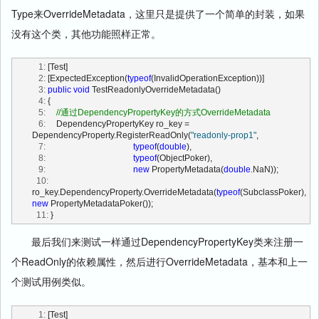
Type来OverrideMetadata，这里只是提供了一个简单的封装，如果
没有这个类，其他功能照样正常。
   1:
 [Test]
   2:
 [ExpectedException(
typeof
(InvalidOperationException))]
   3:
public
void
 TestReadonlyOverrideMetadata()
   4:
 {
   5:
//通过DependencyPropertyKey的方式OverrideMetadata
   6:
     DependencyPropertyKey ro_key = 
DependencyProperty.RegisterReadOnly(
"readonly-prop1"
,
   7:
typeof
(
double
),
   8:
typeof
(ObjectPoker),
   9:
new
 PropertyMetadata(
double
.NaN));
  10:
ro_key.DependencyProperty.OverrideMetadata(
typeof
(SubclassPoker), 
new
 PropertyMetadataPoker());
  11:
 }
最后我们来测试一样通过DependencyPropertyKey类来注册一
个ReadOnly的依赖属性，然后进行OverrideMetadata，基本和上一
个测试用例类似。
   1:
 [Test]