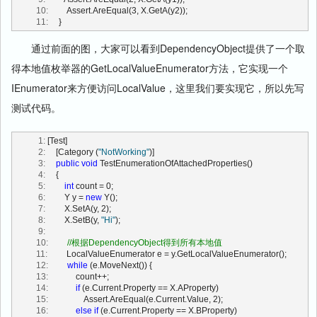
 149:
                               ValidateValueCallback validateValueCallback)
  10:
         Assert.AreEqual(3, X.GetA(y2));
 150:
         {
  11:
     }
 151:
if
 (typeMetadata == 
null
)
 152:
                 typeMetadata = 
new
 PropertyMetadata();
通过前面的图，大家可以看到DependencyObject提供了一个取
 153:
 154:
             DependencyProperty dp = 
new
得本地值枚举器的GetLocalValueEnumerator方法，它实现一个
DependencyProperty(
false
, name, propertyType, ownerType,
 155:
                                        typeMetadata, validateValueCallback);
IEnumerator来方便访问LocalValue，这里我们要实现它，所以先写
 156:
             DependencyObject.register(ownerType, dp);
测试代码。
 157:
 158:
             dp.OverrideMetadata (ownerType, typeMetadata);
 159:
   1:
 [Test]
 160:
return
 dp;
   2:
     [Category (
"NotWorking"
)]
 161:
         }
   3:
public
void
 TestEnumerationOfAttachedProperties()
 162:
   4:
     {
 163:
//注册附加依赖属性（参数：依赖属性名、依赖属性的Type、拥
   5:
int
 count = 0;
有者的Type）
   6:
         Y y = 
new
 Y();
 164:
public
static
 DependencyProperty RegisterAttached(
string
   7:
         X.SetA(y, 2);
name, Type propertyType, Type ownerType)
   8:
         X.SetB(y, 
"Hi"
);
 165:
         {
   9:
 166:
return
 RegisterAttached(name, propertyType, ownerType, 
  10:
//根据DependencyObject得到所有本地值
null
, 
null
);
  11:
         LocalValueEnumerator e = y.GetLocalValueEnumerator();
 167:
         }
  12:
while
 (e.MoveNext()) {
 168:
  13:
             count++;
 169:
//注册附加依赖属性（参数：依赖属性名、依赖属性的Type、拥
  14:
if
 (e.Current.Property == X.AProperty)
有者的Type、元数据）
  15:
                 Assert.AreEqual(e.Current.Value, 2);
 170:
public
static
 DependencyProperty RegisterAttached(
string
  16:
else
if
 (e.Current.Property == X.BProperty)
name, Type propertyType, Type ownerType,