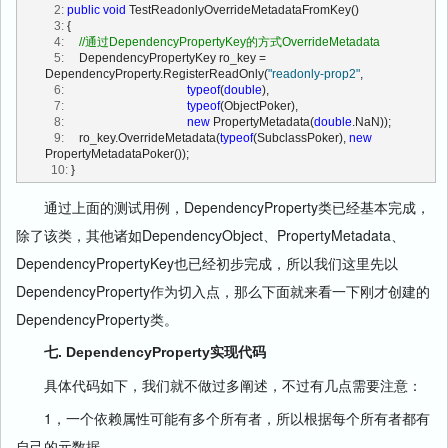
   2:
public
void
 TestReadonlyOverrideMetadataFromKey()
   3:
 {
   4:
//通过DependencyPropertyKey的方式OverrideMetadata
   5:
     DependencyPropertyKey ro_key = 
DependencyProperty.RegisterReadOnly(
"readonly-prop2"
,
   6:
typeof
(
double
),
   7:
typeof
(ObjectPoker),
   8:
new
 PropertyMetadata(
double
.NaN));
   9:
     ro_key.OverrideMetadata(
typeof
(SubclassPoker), 
new
PropertyMetadataPoker());
  10:
 }
通过上面的测试用例，DependencyProperty类已经基本完成，
除了该类，其他诸如DependencyObject、PropertyMetadata、
DependencyPropertyKey也已经初步完成，所以我们这里先以
DependencyProperty作为切入点，那么下面就来看一下刚才创建的
DependencyProperty类。
七. DependencyProperty实现代码
具体代码如下，我们就不做过多阐述，不过有几点需要注意：
1，一个依赖属性可能有多个所有者，所以根据每个所有者都有
自己的元数据。