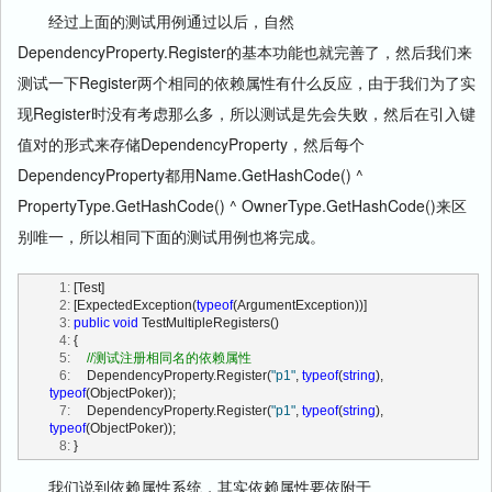
经过上面的测试用例通过以后，自然
DependencyProperty.Register的基本功能也就完善了，然后我们来
测试一下Register两个相同的依赖属性有什么反应，由于我们为了实
现Register时没有考虑那么多，所以测试是先会失败，然后在引入键
值对的形式来存储DependencyProperty，然后每个
DependencyProperty都用Name.GetHashCode() ^
PropertyType.GetHashCode() ^ OwnerType.GetHashCode()来区
别唯一，所以相同下面的测试用例也将完成。
   1:
 [Test]
   2:
 [ExpectedException(
typeof
(ArgumentException))] 
   3:
public
void
 TestMultipleRegisters()
   4:
 {
   5:
//测试注册相同名的依赖属性
   6:
     DependencyProperty.Register(
"p1"
, 
typeof
(
string
), 
typeof
(ObjectPoker));
   7:
     DependencyProperty.Register(
"p1"
, 
typeof
(
string
), 
typeof
(ObjectPoker));
   8:
 }
我们说到依赖属性系统，其实依赖属性要依附于