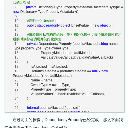
己的元数据
   8:
private
 Dictionary<Type,PropertyMetadata> metadataByType = 
new
 Dictionary<Type,PropertyMetadata>();
   9:
  10:
//声明一个UnsetValue
  11:
public
static
readonly
object
 UnsetValue = 
new
object
 ();
  12:
  13:
//依赖属性私有构造函数，作为初始化操作，每个依赖属性在注
册的时候都会调用并初始化数据
  14:
private
 DependencyProperty (
bool
 isAttached, 
string
 name, 
Type propertyType, Type ownerType,
  15:
                         PropertyMetadata defaultMetadata,
  16:
                         ValidateValueCallback validateValueCallback)
  17:
         {
  18:
             IsAttached = isAttached;
  19:
             DefaultMetadata = (defaultMetadata == 
null
 ? 
new
PropertyMetadata() : defaultMetadata);
  20:
             Name = name;
  21:
             OwnerType = ownerType;
  22:
             PropertyType = propertyType;
  23:
             ValidateValueCallback = validateValueCallback;
  24:
         }
  25:
  26:
internal
bool
 IsAttached { get; set; }
  27:
public
bool
 ReadOnly { get; 
private
 set; }
  28:
public
 PropertyMetadata DefaultMetadata { get; 
private
 set; }
通过前面的步骤，DependencyProperty已经完成，那么下面我
  29:
public
string
 Name { get; 
private
 set; }
  30:
public
 Type OwnerType { get; 
private
 set; }
们再来看一下DependencyObject类。