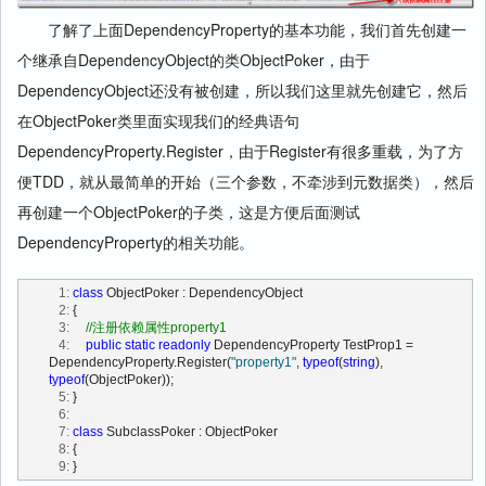
了解了上面DependencyProperty的基本功能，我们首先创建一
个继承自DependencyObject的类ObjectPoker，由于
DependencyObject还没有被创建，所以我们这里就先创建它，然后
在ObjectPoker类里面实现我们的经典语句
DependencyProperty.Register，由于Register有很多重载，为了方
便TDD，就从最简单的开始（三个参数，不牵涉到元数据类），然后
再创建一个ObjectPoker的子类，这是方便后面测试
DependencyProperty的相关功能。
   1:
class
 ObjectPoker : DependencyObject
   2:
 {
   3:
//注册依赖属性property1
   4:
public
static
readonly
 DependencyProperty TestProp1 = 
DependencyProperty.Register(
"property1"
, 
typeof
(
string
), 
typeof
(ObjectPoker));
   5:
 }
   6:
   7:
class
 SubclassPoker : ObjectPoker
   8:
 {
   9:
 }