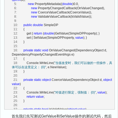
DependencyPropertyKey"
, Name));
   5:
new
 PropertyMetadata((
double
)0.0,
 105:
   6:
new
 PropertyChangedCallback(OnValueChanged),
 106:
             typeMetadata.DoMerge (DefaultMetadata, 
this
, forType);
   7:
new
 CoerceValueCallback(CoerceValue)),
 107:
             metadataByType.Add (forType, typeMetadata);
   8:
new
 ValidateValueCallback(IsValidValue));
 108:
         }
   9:
 109:
  10:
public
double
 SimpleDP
 110:
//重写元数据，使用PropertyMetadata类的DoMerge方法来操
  11:
       {
作
  12:
           get { 
return
 (
double
)GetValue(SimpleDPProperty); }
 111:
public
void
 OverrideMetadata (Type forType, 
  13:
           set { SetValue(SimpleDPProperty, 
value
); }
PropertyMetadata typeMetadata, DependencyPropertyKey key)
  14:
       }
 112:
         {
  15:
 113:
if
 (forType == 
null
)
  16:
private
static
void
 OnValueChanged(DependencyObject d, 
 114:
throw
new
 ArgumentNullException (
"forType"
);
DependencyPropertyChangedEventArgs e)
 115:
if
 (typeMetadata == 
null
)
  17:
       {
 116:
throw
new
 ArgumentNullException (
"typeMetadata"
);
  18:
           Console.WriteLine(
"当值改变时，我们可以做的一些操作，具
 117:
体可以在这里定义： {0}"
, e.NewValue);
 118:
             typeMetadata.DoMerge (DefaultMetadata, 
this
, forType);
  19:
       }
 119:
             metadataByType.Add (forType, typeMetadata);
  20:
 120:
         }
  21:
private
static
object
 CoerceValue(DependencyObject d, 
object
 121:
value
)
 122:
public
override
string
 ToString ()
  22:
       {
 123:
         {
  23:
           Console.WriteLine(
"对值进行限定，强制值： {0}"
, 
value
);
 124:
return
 Name;
  24:
return
value
;
 125:
         }
  25:
       }
 126:
  26:
 127:
//得到哈希值，区别不同的依赖属性，Name、PropertyType、
  27:
private
static
bool
 IsValidValue(
object
value
)
OwnerType的哈希值取异
  28:
       {
首先我们先写测试GetValue和SetValue操作的测试代码，然后
 128:
public
override
int
 GetHashCode ()
  29:
           Console.WriteLine(
"验证值是否通过，如果返回True表示验证