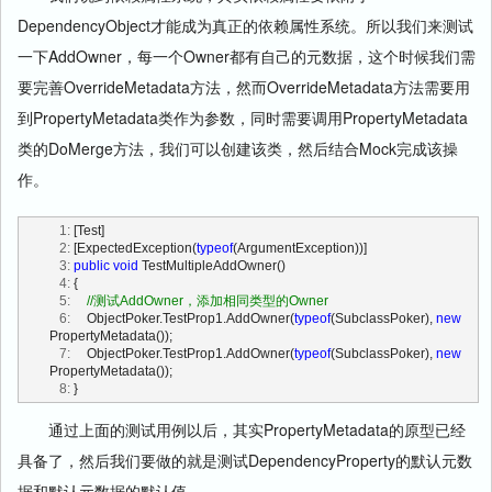
DependencyObject才能成为真正的依赖属性系统。所以我们来测试
一下AddOwner，每一个Owner都有自己的元数据，这个时候我们需
要完善OverrideMetadata方法，然而OverrideMetadata方法需要用
到PropertyMetadata类作为参数，同时需要调用PropertyMetadata
类的DoMerge方法，我们可以创建该类，然后结合Mock完成该操
作。
   1:
 [Test]
   2:
 [ExpectedException(
typeof
(ArgumentException))] 
   3:
public
void
 TestMultipleAddOwner()
   4:
 {
   5:
//测试AddOwner，添加相同类型的Owner
   6:
     ObjectPoker.TestProp1.AddOwner(
typeof
(SubclassPoker), 
new
PropertyMetadata());
   7:
     ObjectPoker.TestProp1.AddOwner(
typeof
(SubclassPoker), 
new
PropertyMetadata());
   8:
 }
通过上面的测试用例以后，其实PropertyMetadata的原型已经
具备了，然后我们要做的就是测试DependencyProperty的默认元数
据和默认元数据的默认值。