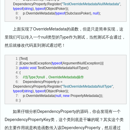
DependencyProperty.Register(
"TestOverrideMetadataNullMetadata"
, 
typeof
(
string
), 
typeof
(ObjectPoker));
   8:
     p.OverrideMetadata(
typeof
(SubclassPoker), 
null
);
   9:
 }
上面实现了OverrideMetadata的函数，但是只是简单实现，这
里我们可以传入一个null类型的Type作为测试，当然测试不会通过，
然后就修改代码直到测试通过吧！
   1:
 [Test]
   2:
 [ExpectedException(
typeof
(ArgumentNullException))]
   3:
public
void
 TestOverrideMetadataNullType()
   4:
 {
   5:
//当Type为null，OverrideMetadata操作
   6:
     DependencyProperty p = 
DependencyProperty.Register(
"TestOverrideMetadataNullType"
, 
typeof
(
string
), 
typeof
(ObjectPoker));
   7:
     p.OverrideMetadata(
null
, 
new
 PropertyMetadata());
   8:
 }
如果仔细分析DependencyProperty的源码，你会发现有一个
DependencyPropertyKey类，这个类到底是干嘛的呢？其实这个类
的主要作用就是构造函数传入该DependencyProperty，然后通过