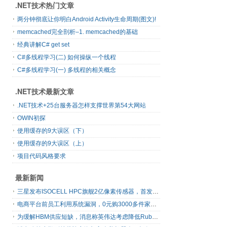
.NET技术热门文章
 209:
//注册只读依赖属性（参数：依赖属性名、依赖属性的Type、拥
有者的Type、元数据、验证回调委托）
两分钟彻底让你明白Android Activity生命周期(图文)!
 210:
public
static
 DependencyPropertyKey 
RegisterReadOnly(
string
 name, Type propertyType, Type ownerType,
memcached完全剖析–1. memcached的基础
 211:
                                      PropertyMetadata typeMetadata,
经典讲解C# get set
 212:
                                      ValidateValueCallback 
validateValueCallback)
C#多线程学习(二) 如何操纵一个线程
 213:
         {
 214:
             DependencyProperty prop = Register (name, 
C#多线程学习(一) 多线程的相关概念
propertyType, ownerType, typeMetadata, validateValueCallback);
 215:
             prop.ReadOnly = 
true
;
.NET技术最新文章
 216:
return
new
 DependencyPropertyKey (prop);
 217:
         }
.NET技术+25台服务器怎样支撑世界第54大网站
 218:
 219:
     }
OWIN初探
 220:
 }
使用缓存的9大误区（下）
使用缓存的9大误区（上）
项目代码风格要求
最新新闻
三星发布ISOCELL HPC旗舰2亿像素传感器，首发16-bit RAW输出
电商平台前员工利用系统漏洞，0元购3000多件家电！
为缓解HBM供应短缺，消息称英伟达考虑降低Rubin Ultra GPU配置