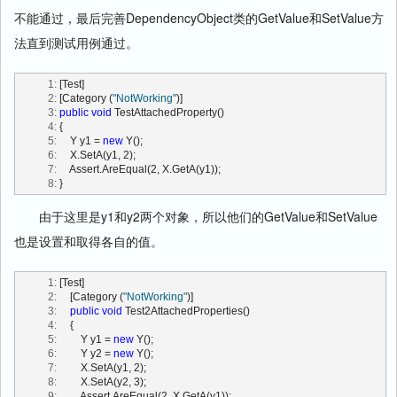
 129:
         {
通过，否则会以异常的形式暴露： {0}"
, 
value
);
不能通过，最后完善DependencyObject类的GetValue和SetValue方
 130:
return
 Name.GetHashCode() ^ 
  30:
return
true
;
PropertyType.GetHashCode() ^ OwnerType.GetHashCode();
法直到测试用例通过。
  31:
       }
 131:
         }
  32:
 132:
  33:
   }
 133:
//注册依赖属性（参数：依赖属性名、依赖属性的Type、拥有者
   1:
 [Test]
的Type）
   2:
 [Category (
"NotWorking"
)]
 134:
public
static
 DependencyProperty Register(
string
 name, Type 
   3:
public
void
 TestAttachedProperty()
propertyType, Type ownerType)
   4:
 {
 135:
         {
   5:
     Y y1 = 
new
 Y();
 136:
return
 Register(name, propertyType, ownerType, 
null
, 
null
);
   6:
     X.SetA(y1, 2);
 137:
         }
   7:
     Assert.AreEqual(2, X.GetA(y1));
 138:
   8:
 }
 139:
//注册依赖属性（参数：依赖属性名、依赖属性的Type、拥有者
的Type、元数据）
由于这里是y1和y2两个对象，所以他们的GetValue和SetValue
 140:
public
static
 DependencyProperty Register(
string
 name, Type 
propertyType, Type ownerType,
也是设置和取得各自的值。
 141:
                               PropertyMetadata typeMetadata)
 142:
         {
 143:
return
 Register(name, propertyType, ownerType, 
   1:
 [Test]
typeMetadata, 
null
);
   2:
     [Category (
"NotWorking"
)]
 144:
         }
   3:
public
void
 Test2AttachedProperties()
 145:
   4:
     {
 146:
//注册依赖属性（参数：依赖属性名、依赖属性的Type、拥有者
   5:
         Y y1 = 
new
 Y();
的Type、元数据、验证回调委托）
   6:
         Y y2 = 
new
 Y();
 147:
public
static
 DependencyProperty Register(
string
 name, Type 
   7:
         X.SetA(y1, 2);
propertyType, Type ownerType,
   8:
         X.SetA(y2, 3);
 148:
                               PropertyMetadata typeMetadata,
   9:
         Assert.AreEqual(2, X.GetA(y1));