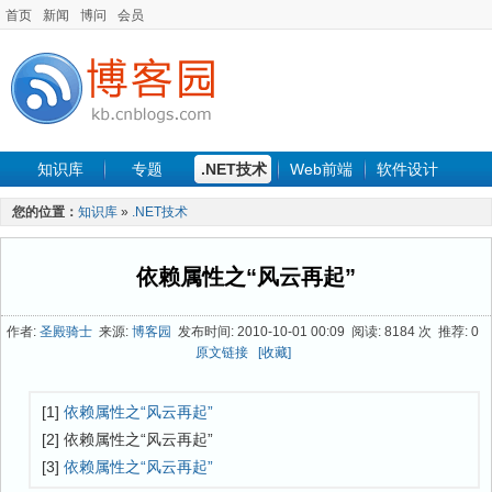
首页
新闻
博问
会员
知识库
专题
.NET技术
Web前端
软件设计
手机开发
软件工程
程序人生
项目管理
数据库
您的位置：
知识库
»
.NET技术
最新文章
依赖属性之“风云再起”
作者:
圣殿骑士
来源:
博客园
发布时间: 2010-10-01 00:09 阅读: 8184 次 推荐: 0
原文链接
[收藏]
[1]
依赖属性之“风云再起”
[2] 依赖属性之“风云再起”
[3]
依赖属性之“风云再起”