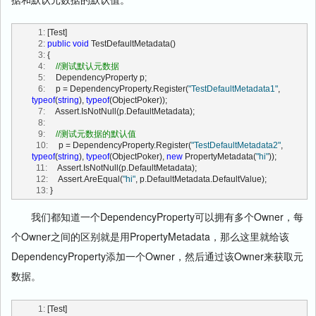
   1:
 [Test]
   2:
public
void
 TestDefaultMetadata()
   3:
 {
   4:
//测试默认元数据
   5:
     DependencyProperty p;
   6:
     p = DependencyProperty.Register(
"TestDefaultMetadata1"
, 
typeof
(
string
), 
typeof
(ObjectPoker));
   7:
     Assert.IsNotNull(p.DefaultMetadata);
   8:
   9:
//测试元数据的默认值
  10:
     p = DependencyProperty.Register(
"TestDefaultMetadata2"
, 
typeof
(
string
), 
typeof
(ObjectPoker), 
new
 PropertyMetadata(
"hi"
));
  11:
     Assert.IsNotNull(p.DefaultMetadata);
  12:
     Assert.AreEqual(
"hi"
, p.DefaultMetadata.DefaultValue);
  13:
 }
我们都知道一个DependencyProperty可以拥有多个Owner，每
个Owner之间的区别就是用PropertyMetadata，那么这里就给该
DependencyProperty添加一个Owner，然后通过该Owner来获取元
数据。
   1:
 [Test]