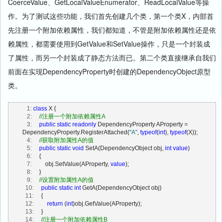
CoerceValue、GetLocalValueEnumerator、ReadLocalValue等操
  54:
  55:
//获取元数据，依据forType
作。为了测试这些功能，我们首先创建几个类，第一个类X，内部首
  56:
public
 PropertyMetadata GetMetadata(Type forType)
  57:
         {
先注册一个附加依赖属性，我们都知道，不管是附加依赖属性还是依
  58:
if
 (metadataByType.ContainsKey (forType))
赖属性，都需要使用到GetValue和SetValue操作，只是一个封装成
  59:
return
 metadataByType[forType];
  60:
return
null
;
了属性，而另一个封装成了静态方法而已。第二个类直接继承自我们
  61:
         }
  62:
前面在实现DependencyProperty时创建的DependencyObject原型
  63:
//获取元数据，依据该依赖属性
  64:
public
 PropertyMetadata GetMetadata(DependencyObject d)
类。
  65:
         {
  66:
if
 (metadataByType.ContainsKey (d.GetType()))
  67:
return
 metadataByType[d.GetType()];
   1:
class
 X {
  68:
return
null
;
   2:
//注册一个附加依赖属性A
  69:
         }
   3:
public
static
readonly
 DependencyProperty AProperty = 
  70:
DependencyProperty.RegisterAttached(
"A"
, 
typeof
(
int
), 
typeof
(X));
  71:
//获取元数据，依据dependencyObjectType
   4:
//获取附加属性A的值
  72:
public
 PropertyMetadata 
   5:
public
static
void
 SetA(DependencyObject obj, 
int
value
)
GetMetadata(DependencyObjectType dependencyObjectType)
   6:
     {
  73:
         {
   7:
         obj.SetValue(AProperty, 
value
);
  74:
if
 (metadataByType.ContainsKey 
   8:
     }
(dependencyObjectType.SystemType))
   9:
//设置附加属性A的值
  75:
return
  10:
public
static
int
 GetA(DependencyObject obj)
metadataByType[dependencyObjectType.SystemType];
  11:
     {
  76:
return
null
;
  12:
return
 (
int
)obj.GetValue(AProperty);
  77:
         }
  13:
     }
  78:
  14:
//注册一个附加依赖属性B