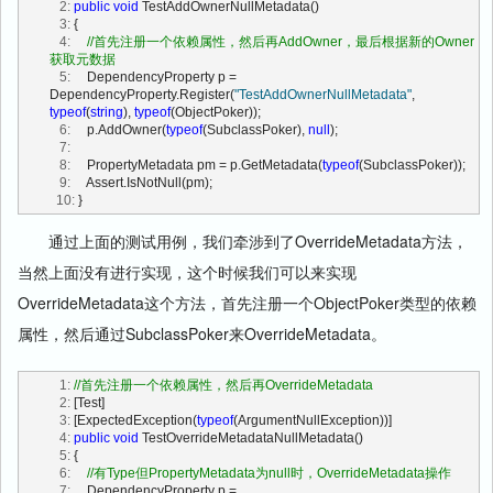
   2:
public
void
 TestAddOwnerNullMetadata()
   3:
 {
   4:
//首先注册一个依赖属性，然后再AddOwner，最后根据新的Owner
获取元数据
   5:
     DependencyProperty p = 
DependencyProperty.Register(
"TestAddOwnerNullMetadata"
, 
typeof
(
string
), 
typeof
(ObjectPoker));
   6:
     p.AddOwner(
typeof
(SubclassPoker), 
null
);
   7:
   8:
     PropertyMetadata pm = p.GetMetadata(
typeof
(SubclassPoker));
   9:
     Assert.IsNotNull(pm);
  10:
 }
通过上面的测试用例，我们牵涉到了OverrideMetadata方法，
当然上面没有进行实现，这个时候我们可以来实现
OverrideMetadata这个方法，首先注册一个ObjectPoker类型的依赖
属性，然后通过SubclassPoker来OverrideMetadata。
   1:
//首先注册一个依赖属性，然后再OverrideMetadata
   2:
 [Test]
   3:
 [ExpectedException(
typeof
(ArgumentNullException))]
   4:
public
void
 TestOverrideMetadataNullMetadata()
   5:
 {
   6:
//有Type但PropertyMetadata为null时，OverrideMetadata操作
   7:
     DependencyProperty p = 