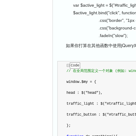
var $active_light = $("#traffic_light
$active_light.bind("click", function()
.css("border", "1px dashe
.css("background-color",
.fadeIn("slow");
如果你打算在其他函数中使用jQue
Code
//
 在全局范围定义一个对象 (例如: win
window.$my 
=
 { 
head : $(
"
head
"
), 
traffic_light : $(
"
#traffic_ligh
traffic_button : $(
"
#traffic_but
};