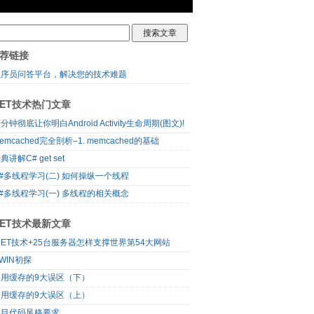
荐链接
程序员问答平台，解决您的技术难题
NET技术热门文章
分钟彻底让你明白Android Activity生命周期(图文)!
emcached完全剖析–1. memcached的基础
典讲解C# get set
#多线程学习(二) 如何操纵一个线程
#多线程学习(一) 多线程的相关概念
NET技术最新文章
NET技术+25台服务器怎样支撑世界第54大网站
WIN初探
使用缓存的9大误区（下）
使用缓存的9大误区（上）
项目代码风格要求