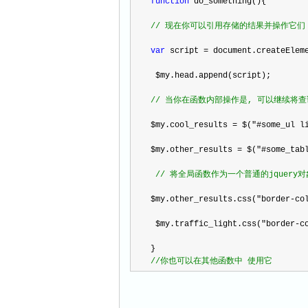
function
 do_something(){ 
//
 现在你可以引用存储的结果并操作它们
var
 script 
=
 document.createElem
 $my.head.append(script);
//
 当你在函数内部操作是, 可以继续将查
$my.cool_results 
=
 $(
"
#some_ul l
$my.other_results 
=
 $(
"
#some_tab
//
 将全局函数作为一个普通的jquery对
$my.other_results.css(
"
border-co
 $my.traffic_light.css(
"
border-c
}
//
你也可以在其他函数中 使用它 