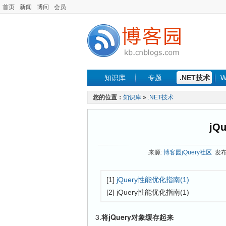
首页
新闻
博问
会员
知识库
专题
.NET技术
W
您的位置：
知识库
»
.NET技术
jQ
来源:
博客园jQuery社区
发布时
[1]
jQuery性能优化指南(1)
[2] jQuery性能优化指南(1)
3.
将jQuery对象缓存起来