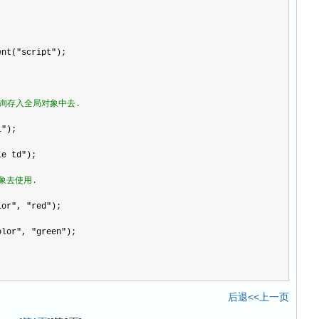
ent(
"
script
"
);
询存入全局对象中去. 
i
"
);
le td
"
);
象去使用.
lor
"
, 
"
red
"
);
olor
"
, 
"
green
"
);
后退<<上一页