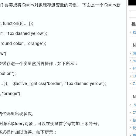
们 要养成将jQuery对象缓存进变量的习惯。 下面是一个jQuery新
 function(){ ... });
推
er", "1px dashed yellow");
kground-color", "orange");
.
ow");
两
m
象缓存进一个变量然后再操作，如下所示：
经
nput.on");
C
{ ... }); $active_light.css("border", "1px dashed yellow");
C
, "orange");
.
.
的代码里出现多次。
O
pt对象和jQuery对象，可以在变量首字母前加上 $ 符号。
链式操作加以改善。如下所示：