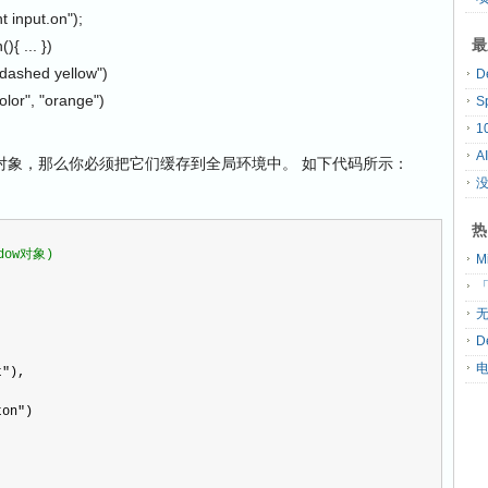
 input.on");
最
{ ... })
d yellow")
 "orange")
S
A
ry对象，那么你必须把它们缓存到全局环境中。 如下代码所示：
没
热
dow对象)
「
无
D
t
"
), 
ton
"
)