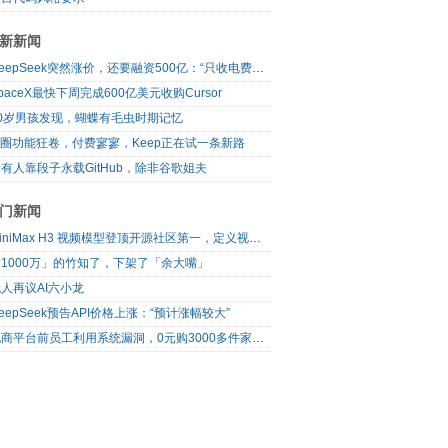
新新闻
DeepSeek突然涨价，还要融资500亿：“只收电费钱”的梁文锋，变了吗？
paceX最快下周完成600亿美元收购Cursor
10岁男孩发现，蝴蝶有毛虫时期记忆
I圈功能狂卷，付费寥寥，Keep正在试一条新路
有人靠段子永载GitHub，除非谷歌姐夫
门新闻
MiniMax H3 视频模型登顶开源社区第一，定义视频模型领域“斩杀线”
1000万」的竹知了，下架了「余大嘴」
人再议AI六小龙
eepSeek预告API价格上涨：“预计涨幅较大”
电商平台前员工利用系统漏洞，0元购3000多件家电！