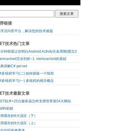
荐链接
程序员问答平台，解决您的技术难题
NET技术热门文章
分钟彻底让你明白Android Activity生命周期(图文)!
emcached完全剖析–1. memcached的基础
典讲解C# get set
#多线程学习(二) 如何操纵一个线程
#多线程学习(一) 多线程的相关概念
NET技术最新文章
NET技术+25台服务器怎样支撑世界第54大网站
WIN初探
使用缓存的9大误区（下）
使用缓存的9大误区（上）
项目代码风格要求