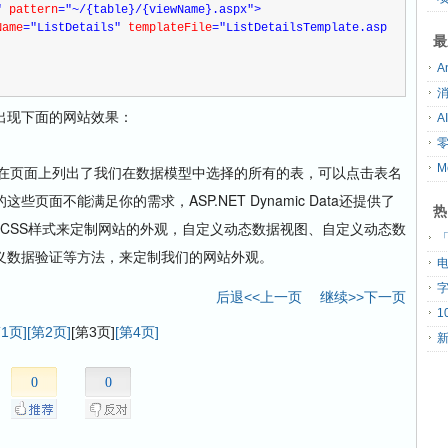
"
 pattern
="~/{table}/{viewName}.aspx"
>
Name
="ListDetails"
 templateFile
="ListDetailsTemplate.asp
最
出现下面的网站效果：
页面上列出了我们在数据模型中选择的所有的表，可以点击表名
面不能满足你的需求，ASP.NET Dynamic Data还提供了
热
ge、CSS样式来定制网站的外观，自定义动态数据视图、自定义动态数
「
义数据验证等方法，来定制我们的网站外观。
后退<<上一页
继续>>下一页
第1页]
[第2页]
[第3页]
[第4页]
0
0