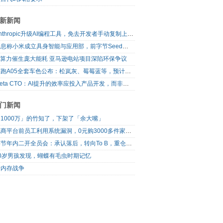
新新闻
Anthropic升级AI编程工具，免去开发者手动复制上下文
消息称小米成立具身智能与应用部，前字节Seed孔涛挂帅
AI算力催生庞大能耗 亚马逊电站项目深陷环保争议
零跑A05全套车色公布：松岚灰、莓莓蓝等，预计明日上市
Meta CTO：AI提升的效率应投入产品开发，而非增加休假
门新闻
1000万」的竹知了，下架了「余大嘴」
电商平台前员工利用系统漏洞，0元购3000多件家电！
字节年内二开全员会：承认落后，转向To B，重仓年轻人
10岁男孩发现，蝴蝶有毛虫时期记忆
新内存战争