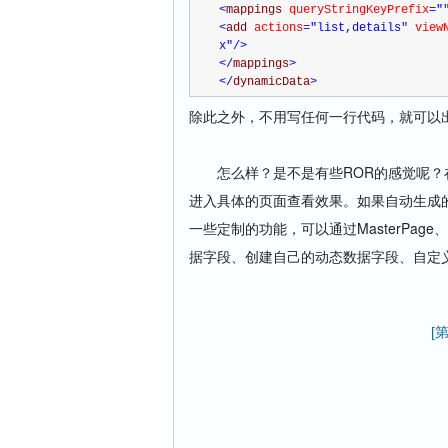
<
mappings 
queryStringKeyPrefix
="
<
add 
actions
="list,details"
 view
x"
/>
</
mappings
>
</
dynamicData
>
除此之外，不用写任何一行代码，就可以
怎么样？是不是有些ROR的感觉呢？在
进入具体的页面查看效果。如果自动生成的这些页
一些定制的功能，可以通过MasterPa
据字段、创建自己的动态数据字段、自定
[