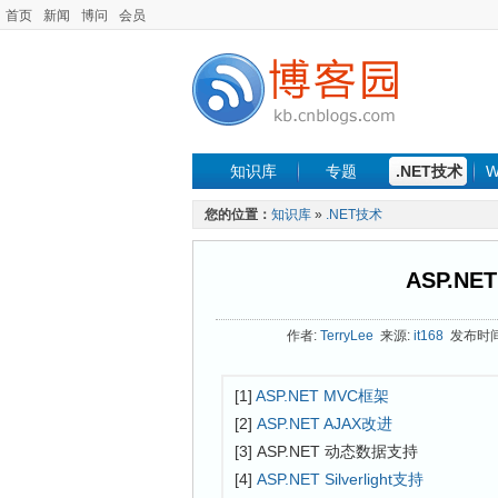
首页
新闻
博问
会员
知识库
专题
.NET技术
W
您的位置：
知识库
»
.NET技术
ASP.NET
作者:
TerryLee
来源:
it168
发布时间: 
[1]
ASP.NET MVC框架
[2]
ASP.NET AJAX改进
[3] ASP.NET 动态数据支持
[4]
ASP.NET Silverlight支持