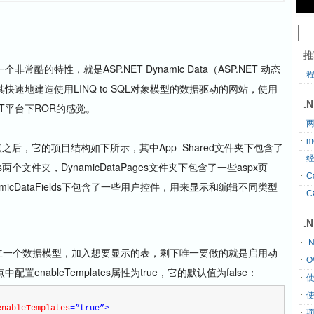
推
一个非常酷的特性，就是ASP.NET Dynamic Data（ASP.NET 动态
速地建造使用LINQ to SQL对象模型的数据驱动的网站，使用
.
.NET平台下ROR的感觉。
两
m
a站点之后，它的项目结构如下所示，其中App_Shared文件夹下包含了
经
Fields两个文件夹，DynamicDataPages文件夹下包含了一些aspx页
C
icDataFields下包含了一些用户控件，用来显示和编辑不同类型
C
.
.
来建立一个数据模型，加入想要显示的表，剩下唯一要做的就是启用动
O
节点中配置enableTemplates属性为true，它的默认值为false：
enableTemplates
=”true”
>