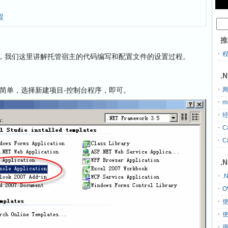
程
推
我们这里讲解托管宿主的代码编写和配置文件的设置过程。
.
常简单，选择新建项目-控制台程序，即可。
两
m
经
C
C
.
.
O