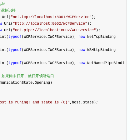
地址
资源标识符
Uri(
"
net.tcp://localhost:8001/WCFService
"
);
w
Uri(
"
http://localhost:8002/WCFService
"
);
w
Uri(
"
net.pipe://localhost:8002/WCFService
"
);
nt(
typeof
(WCFService.IWCFService),
new
NetTcpBinding
nt(
typeof
(WCFService.IWCFService),
new
WSHttpBinding
nt(
typeof
(WCFService.IWCFService),
new
NetNamedPipeBindi
，如果尚未打开，就打开侦听端口
municationState.Opening)
ost is runing! and state is {0}
"
,host.State);