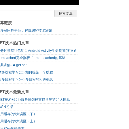
荐链接
程序员问答平台，解决您的技术难题
NET技术热门文章
分钟彻底让你明白Android Activity生命周期(图文)!
emcached完全剖析–1. memcached的基础
典讲解C# get set
#多线程学习(二) 如何操纵一个线程
#多线程学习(一) 多线程的相关概念
NET技术最新文章
NET技术+25台服务器怎样支撑世界第54大网站
WIN初探
使用缓存的9大误区（下）
使用缓存的9大误区（上）
项目代码风格要求