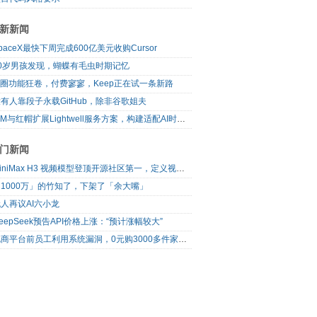
新新闻
paceX最快下周完成600亿美元收购Cursor
10岁男孩发现，蝴蝶有毛虫时期记忆
I圈功能狂卷，付费寥寥，Keep正在试一条新路
有人靠段子永载GitHub，除非谷歌姐夫
IBM与红帽扩展Lightwell服务方案，构建适配AI时代开源生态的可信基础设施
门新闻
MiniMax H3 视频模型登顶开源社区第一，定义视频模型领域“斩杀线”
1000万」的竹知了，下架了「余大嘴」
人再议AI六小龙
eepSeek预告API价格上涨：“预计涨幅较大”
电商平台前员工利用系统漏洞，0元购3000多件家电！