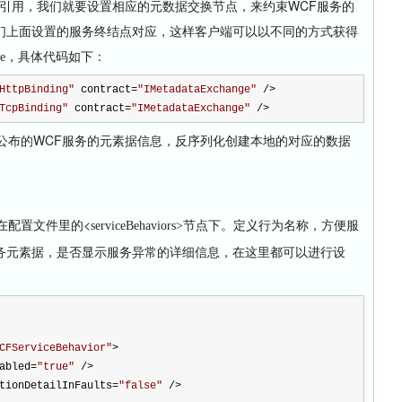
引用，我们就要设置相应的元数据交换节点，来约束WCF服务的
们上面设置的服务终结点对应，这样客户端可以以不同的方式获得
具体代码如下：
ge，
HttpBinding
"
contract
=
"
IMetadataExchange
"
/>
TcpBinding
"
contract
=
"
IMetadataExchange
"
/>
布的WCF服务的元素据信息，反序列化创建本地的对应的数据
在配置文件里的<
节点下。定义行为名称，方便服
serviceBehaviors>
务元素据，是否显示服务异常的详细信息，在这里都可以进行设
CFServiceBehavior
"
>
abled
=
"
true
"
/>
tionDetailInFaults
=
"
false
"
/>