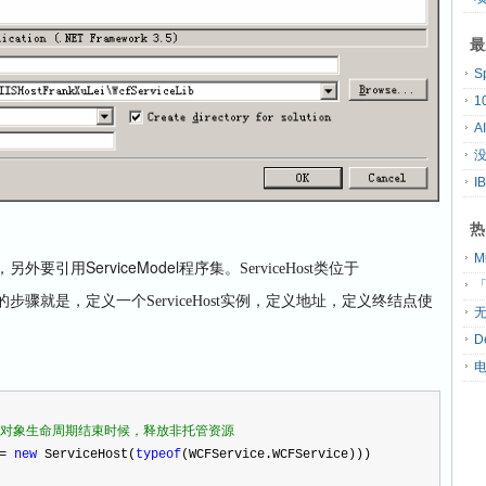
最
S
A
没
热
要引用ServiceModel程序集。
类位于
ServiceHost
「
重要的步骤就是，定义一个
ServiceHost实例，定义地址，定义终结点使
无
D
以在对象生命周期结束时候，释放非托管资源
=
new
ServiceHost(
typeof
(WCFService.WCFService)))