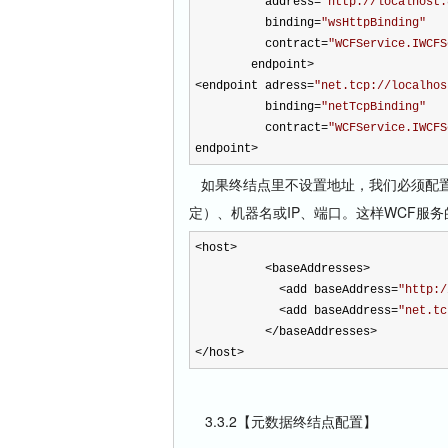
address
=
"
http://localhost:
binding
=
"
wsHttpBinding
"
contract
=
"
WCFService.IWCFS
endpoint
>
<
endpoint adress
=
"
net.tcp://localhos
binding
=
"
netTcpBinding
"
contract
=
"
WCFService.IWCFS
endpoint
>
如果终结点里不设置地址，我们必须配置
定）、机器名或IP、端口。这样WCF服
<
host
>
<
baseAddresses
>
<
add baseAddress
=
"
http:/
<
add baseAddress
=
"
net.tc
</
baseAddresses
>
</host
>
3.3.2【元数据终结点配置】