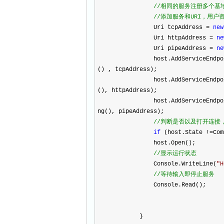
//
相同的服务注册多个基
//
添加服务和URI，用户
Uri tcpAddress
=
new
Uri httpAddress
=
ne
Uri pipeAddress
=
ne
host.AddServiceEndpoi
() , tcpAddress);
host.AddServiceEndpoi
(), httpAddress);
host.AddServiceEndpoi
ng(), pipeAddress);
//
判断是否以及打开连接
if
(host.State
!=
Com
host.Open();
//
显示运行状态
Console.WriteLine(
"
H
//
等待输入即停止服务
Console.Read();
}