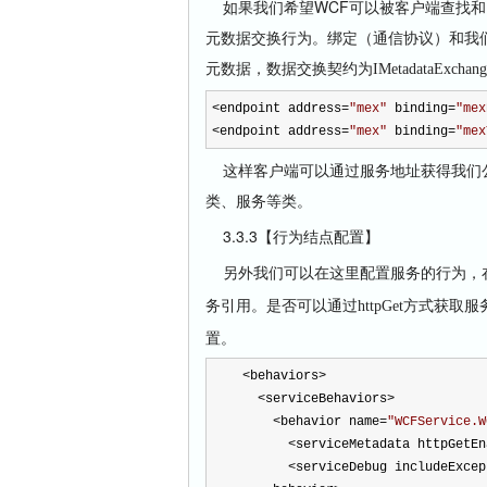
如果我们希望WCF可以被客户端查找和
元数据交换行为。绑定（通信协议）和我
元数据，数据交换契约为
IMetadataExchan
<
endpoint address
=
"
mex
"
binding
=
"
mex
<
endpoint address
=
"
mex
"
binding
=
"
mex
这样客户端可以通过服务地址获得我们公
类、服务等类。
3.3.3【行为结点配置】
另外我们可以在这里配置服务的行为，
务引用。是否可以通过
服
httpGet方式获取
置。
<
behaviors
>
<
serviceBehaviors
>
<
behavior name
=
"
WCFService.W
<
serviceMetadata httpGetEn
<
serviceDebug includeExcep