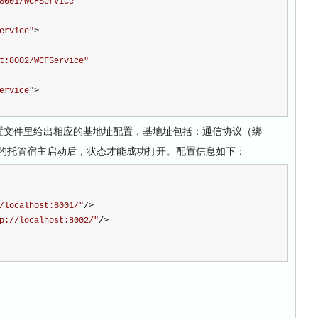
8001/WCFService
"
ervice
"
>
t:8002/WCFService
"
ervice
"
>
文件里给出相应的基地址配置，基地址包括：通信协议（绑
务的托管宿主启动后，状态才能成功打开。配置信息如下：
/localhost:8001/
"
/>
p://localhost:8002/
"
/>