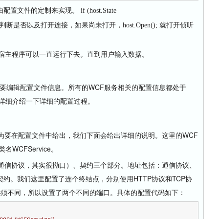
由配置文件的定制来实现。
if (host.State
g)语句是为了判断是否以及打开连接，如果尚未打开，host.Open(); 就打开侦听
进程，使得宿主程序可以一直运行下去。直到用户输入数据。
要编辑配置文件信息。所有的WCF服务相关的配置信息都处于
详细介绍一下详细的配置过程。
要在配置文件中给出，我们下面会给出详细的说明。这里的WCF
WCFService。
通信协议，其实很拗口）、契约三个部分。地址包括：通信协议、
约。我们这里配置了连个终结点，分别使用HTTP协议和TCP协
地址必须不同，所以设置了两个不同的端口。具体的配置代码如下：