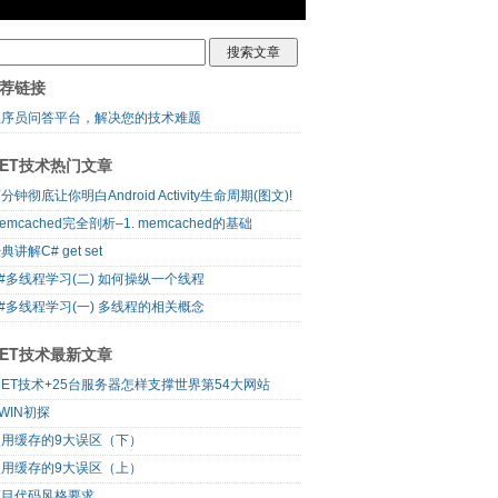
荐链接
程序员问答平台，解决您的技术难题
NET技术热门文章
分钟彻底让你明白Android Activity生命周期(图文)!
emcached完全剖析–1. memcached的基础
典讲解C# get set
#多线程学习(二) 如何操纵一个线程
#多线程学习(一) 多线程的相关概念
NET技术最新文章
NET技术+25台服务器怎样支撑世界第54大网站
WIN初探
使用缓存的9大误区（下）
使用缓存的9大误区（上）
项目代码风格要求