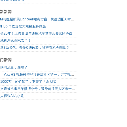
新新闻
IBM与红帽扩展Lightwell服务方案，构建适配AI时代开源生态的可信基础设施
itHub 再次爆发大规模服务降级
延长20年！上汽集团与通用汽车签署合资续约协议
地机怎么惹FCC了？
宝马3系换代、奔驰C级改款，谁更有机会翻盘？
门新闻
互联网流量，崩塌了
MiniMax H3 视频模型登顶开源社区第一，定义视频模型领域“斩杀线”
1000万」的竹知了，下架了「余大嘴」
梁文锋被扒出早年微博小号，孤身前往无人区来一场相当 deep 的 seek 旅行
人再议AI六小龙