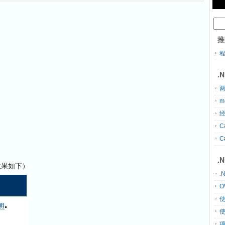
推
.
两
m
经
C
C
.
效果如下）
.
O