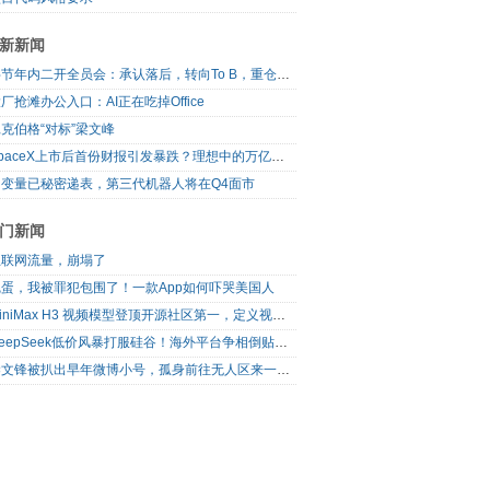
新新闻
字节年内二开全员会：承认落后，转向To B，重仓年轻人
厂抢滩办公入口：AI正在吃掉Office
克伯格“对标”梁文峰
SpaceX上市后首份财报引发暴跌？理想中的万亿营收太空AI公司，正在靠地面AI云挣钱
自变量已秘密递表，第三代机器人将在Q4面市
门新闻
互联网流量，崩塌了
完蛋，我被罪犯包围了！一款App如何吓哭美国人
MiniMax H3 视频模型登顶开源社区第一，定义视频模型领域“斩杀线”
DeepSeek低价风暴打服硅谷！海外平台争相倒贴V4 Flash
梁文锋被扒出早年微博小号，孤身前往无人区来一场相当 deep 的 seek 旅行