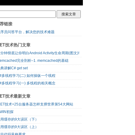
荐链接
程序员问答平台，解决您的技术难题
NET技术热门文章
分钟彻底让你明白Android Activity生命周期(图文)!
emcached完全剖析–1. memcached的基础
典讲解C# get set
#多线程学习(二) 如何操纵一个线程
#多线程学习(一) 多线程的相关概念
NET技术最新文章
NET技术+25台服务器怎样支撑世界第54大网站
WIN初探
使用缓存的9大误区（下）
使用缓存的9大误区（上）
项目代码风格要求