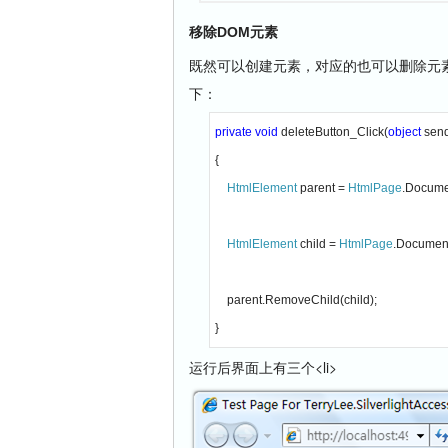
移除DOM元素
既然可以创建元素，对应的也可以删除元素
下：
private void 
deleteButton_Click(
object 
send
{

HtmlElement 
parent = 
HtmlPage
.Docume
HtmlElement 
child = 
HtmlPage
.Documen
    parent.RemoveChild(child);

}
运行后界面上有三个<li>