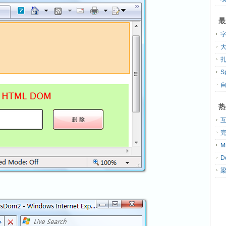
最
大
扎
热