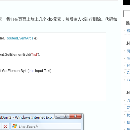
，我们在页面上放上几个<li>元素，然后输入id进行删除。代码如
推
er, 
RoutedEventArgs 
e)

.
两
nt.GetElementById(
"list"
);

m
经
t.GetElementById(
this
.input.Text);

C
C
.
.
O