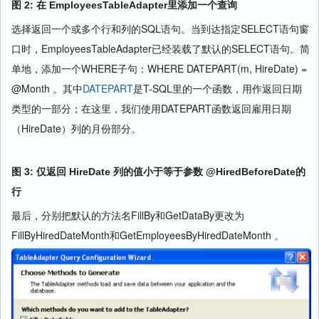
图
2:
在
EmployeesTableAdapter
里添加一个查询
选择返回一个或多个行和列的
SQL
语句。当到达指定
SELECT
语句窗
口时，
EmployeesTableAdapter
已经装载了默认的
SELECT
语句。简
单地，添加一个
WHERE
子句：
WHERE DATEPART(m, HireDate) =
@Month
。其中
DATEPART
是
T-SQL
里的一个函数，用作返回日期
类型的一部分；在这里，我们使用
DATEPART
函数返回雇用日期
（
HireDate
）列的月份部分。
图
3:
仅返回
HireDate
列的值小于等于参数
@HiredBeforeDate
的
行
最后，分别把默认的方法名
FillBy
和
GetDataBy
更改为
FillByHiredDateMonth
和
GetEmployeesByHiredDateMonth
。