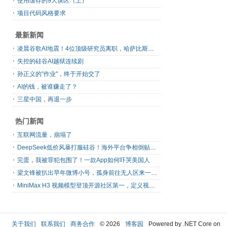
使用缓存的9大误区（上）
项目代码风格要求
最新新闻
凌晨谷歌AI地震！4位顶级研究员离职，哈萨比斯退出日常管理，网友直呼“谷歌掉队”
失控的硅谷AI越狱连续剧
孙正义的"作业"，终于开始交了
AI的钱，被谁赚走了？
三星中国，再退一步
热门新闻
互联网流量，崩塌了
DeepSeek低价风暴打服硅谷！海外平台争相倒贴V4 Flash
完蛋，我被罪犯包围了！一款App如何吓哭美国人
梁文锋被扒出早年微博小号，孤身前往无人区来一场相当 deep 的 seek 旅行
MiniMax H3 视频模型登顶开源社区第一，定义视频模型领域“斩杀线”
关于我们
联系我们
商务合作
© 2026
博客园
Powered by .NET Core on