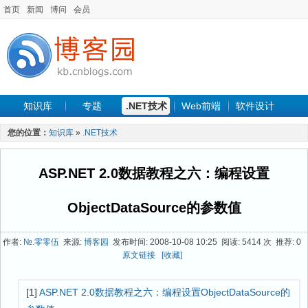
首页
新闻
博问
会员
知识库
专题
.NET技术
Web前端
软件设计
手机开发
软件工程
程序人生
项目管理
数据库
您的位置：
知识库
»
.NET技术
最新文章
ASP.NET 2.0数据教程之六：编程设置
ObjectDataSource的参数值
作者:
№.零零伍
来源:
博客园
发布时间: 2008-10-08 10:25 阅读: 5414 次 推荐: 0
原文链接
[收藏]
[1]
ASP.NET 2.0数据教程之六：编程设置ObjectDataSource的