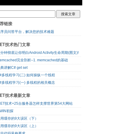
荐链接
程序员问答平台，解决您的技术难题
NET技术热门文章
分钟彻底让你明白Android Activity生命周期(图文)!
emcached完全剖析–1. memcached的基础
典讲解C# get set
#多线程学习(二) 如何操纵一个线程
#多线程学习(一) 多线程的相关概念
NET技术最新文章
NET技术+25台服务器怎样支撑世界第54大网站
WIN初探
使用缓存的9大误区（下）
使用缓存的9大误区（上）
项目代码风格要求