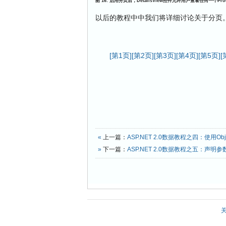
图
16:
启用分页后，
DetailsView
控件允许用户查看任何一个
Pro
以后的教程中中我们将详细讨论关于分页
[第1页]
[第2页]
[第3页]
[第4页]
[第5页]
[
«
上一篇：
ASP.NET 2.0数据教程之四：使用Obje
»
下一篇：
ASP.NET 2.0数据教程之五：声明参