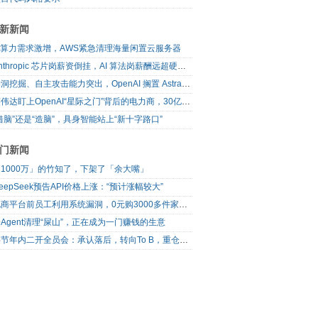
新新闻
AI算力需求激增，AWS紧急清理海量闲置云服务器
Anthropic 芯片岗薪资倒挂，AI 算法岗薪酬远超硬件工程师
漏洞挖掘、自主攻击能力突出，OpenAI 搁置 Astra 模型发布
英伟达盯上OpenAI“星际之门”背后的电力商，30亿美元直接入股
借脑”还是“造脑”，具身智能站上“新十字路口”
门新闻
1000万」的竹知了，下架了「余大嘴」
eepSeek预告API价格上涨：“预计涨幅较大”
电商平台前员工利用系统漏洞，0元购3000多件家电！
Agent清理“屎山”，正在成为一门赚钱的生意
字节年内二开全员会：承认落后，转向To B，重仓年轻人