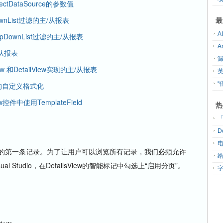
ctDataSource的参数值
wnList过滤的主/从报表
最
pDownList过滤的主/从报表
/从报表
ew 和DetailView实现的主/从报表
“
据的自定义格式化
控件中使用TemplateField
热
「
D
的第一条记录。为了让用户可以浏览所有记录，我们必须允许
给
sual Studio
，在
DetailsView
的智能标记中勾选上“启用分页”。