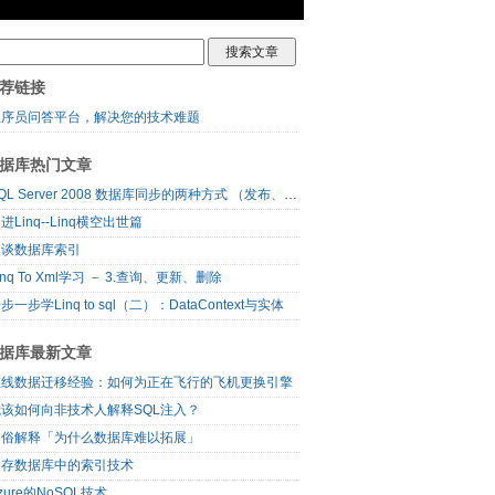
荐链接
程序员问答平台，解决您的技术难题
据库热门文章
SQL Server 2008 数据库同步的两种方式 （发布、订阅）
进Linq--Linq横空出世篇
漫谈数据库索引
inq To Xml学习 － 3.查询、更新、删除
步一步学Linq to sql（二）：DataContext与实体
据库最新文章
在线数据迁移经验：如何为正在飞行的飞机更换引擎
我该如何向非技术人解释SQL注入？
通俗解释「为什么数据库难以拓展」
内存数据库中的索引技术
zure的NoSQL技术