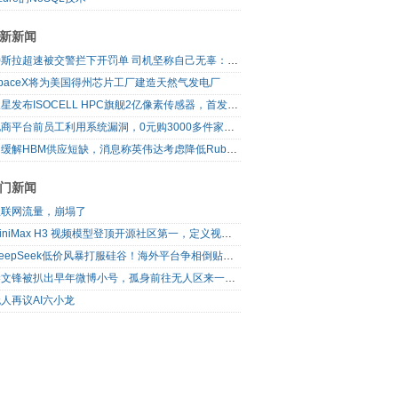
新新闻
特斯拉超速被交警拦下开罚单 司机坚称自己无辜：是FSD自动驾驶开的车
paceX将为美国得州芯片工厂建造天然气发电厂
三星发布ISOCELL HPC旗舰2亿像素传感器，首发16-bit RAW输出
电商平台前员工利用系统漏洞，0元购3000多件家电！
为缓解HBM供应短缺，消息称英伟达考虑降低Rubin Ultra GPU配置
门新闻
互联网流量，崩塌了
MiniMax H3 视频模型登顶开源社区第一，定义视频模型领域“斩杀线”
DeepSeek低价风暴打服硅谷！海外平台争相倒贴V4 Flash
梁文锋被扒出早年微博小号，孤身前往无人区来一场相当 deep 的 seek 旅行
人再议AI六小龙