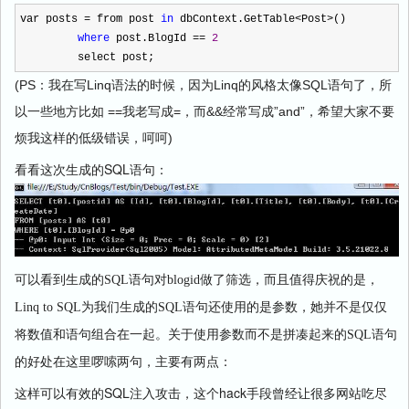
var posts
=
from post
in
dbContext.GetTable
<
Post
>
()
where
post.BlogId
==
2
select post;
(PS
Linq
Linq
SQL
：我在写
语法的时候，因为
的风格太像
语句了，所
==
=
&&
”and”
以一些地方比如
我老写成
，而
经常写成
，希望大家不要
)
烦我这样的低级错误，呵呵
SQL
看看这次生成的
语句：
可以看到生成的
SQL
语句对
blogid
做了筛选，而且值得庆祝的是，
Linq to SQL
为我们生成的
SQL
语句还使用的是参数，她并不是仅仅
将数值和语句组合在一起。关于使用参数而不是拼凑起来的
SQL
语句
的好处在这里啰嗦两句，主要有两点：
SQL
hack
这样可以有效的
注入攻击，这个
手段曾经让很多网站吃尽