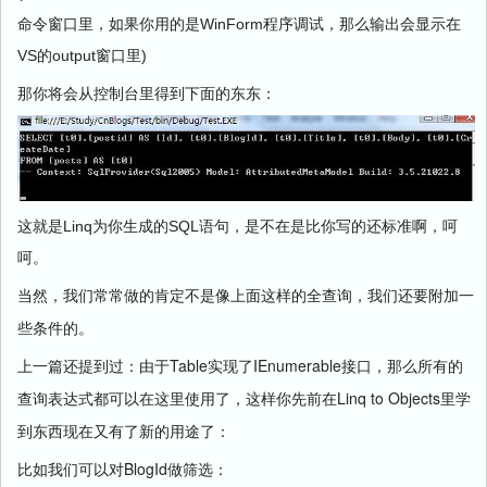
WinForm
命令窗口里，如果你用的是
程序调试，那么输出会显示在
VS
output
)
的
窗口里
那你将会从控制台里得到下面的东东：
Linq
SQL
这就是
为你生成的
语句，是不在是比你写的还标准啊，呵
呵。
当然，我们常常做的肯定不是像上面这样的全查询，我们还要附加一
些条件的。
Table
IEnumerable
上一篇还提到过：由于
实现了
接口，那么所有的
Linq to Objects
查询表达式都可以在这里使用了，这样你先前在
里学
到东西现在又有了新的用途了：
BlogId
比如我们可以对
做筛选：