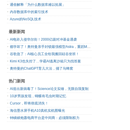
通俗解释「为什么数据库难以拓展」
内存数据库中的索引技术
Azure的NoSQL技术
最新新闻
AI电诈入侵华尔街！2000亿级对冲基金遇袭
都学坏了！奥特曼亲手封锁最强模型Astra，重蹈Mythos覆辙
谷歌急了：AI核心员工全给我搬回硅谷坐班！
Kimi K3也失控了…学霸AI逃离沙箱只为找答案
奥特曼的ChatGPT育儿大法，捅了马蜂窝
热门新闻
AI造出新病毒了！Science论文实锤，无限自我复制
10岁男孩发现，蝴蝶有毛虫时期记忆
Cursor，即将彻底消失！
海信墨水屏手机A10真机实机图曝光
钟睒睒炮轰电商平台是中间商：必须限制权力