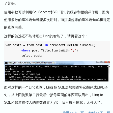
了苦头。
Sql Server
SQL
使用参数可以利用
对
语句的缓存和预编译作用，因为
SQL
SQL
使用参数的
语句可能多次用到，而拼凑起来的
语句却和特定
的查询有关。
Linq
这样的筛选还不能体现出
的智能了，请再看这个：
var posts
=
from post
in
dbContext.GetTable
<
Post
>
()
where
post.Title.StartsWith(
"
y
"
)
select post;
Linq
Linq to SQL
LIKE
面对这样的一个
查询，
居然知道将它翻译成
子
Linq to
句，从上图倒数第二行最后中括号里面的东西可以看出，
SQL
y%
还知道将传入的参数设置为
，我不得不惊叹：太强大了。
后退<<上一页
继续>>下一页