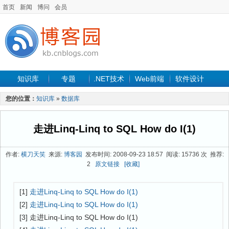
首页
新闻
博问
会员
知识库
专题
.NET技术
Web前端
软件设计
手机开发
软件工程
程序人生
项目管理
数据库
您的位置：
知识库
»
数据库
最新文章
走进Linq-Linq to SQL How do I(1)
作者:
横刀天笑
来源:
博客园
发布时间: 2008-09-23 18:57 阅读: 15736 次 推荐:
2
原文链接
[收藏]
[1]
走进Linq-Linq to SQL How do I(1)
[2]
走进Linq-Linq to SQL How do I(1)
[3] 走进Linq-Linq to SQL How do I(1)