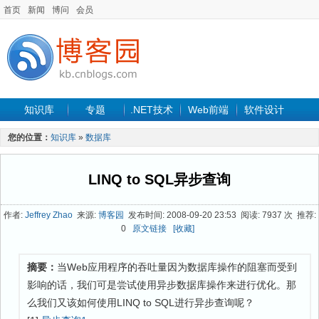
首页
新闻
博问
会员
知识库
专题
.NET技术
Web前端
软件设计
手机开发
软件工程
程序人生
项目管理
数据库
您的位置：
知识库
»
数据库
最新文章
LINQ to SQL异步查询
作者:
Jeffrey Zhao
来源:
博客园
发布时间: 2008-09-20 23:53 阅读: 7937 次 推荐:
0
原文链接
[收藏]
摘要：
当Web应用程序的吞吐量因为数据库操作的阻塞而受到
影响的话，我们可是尝试使用异步数据库操作来进行优化。那
么我们又该如何使用LINQ to SQL进行异步查询呢？