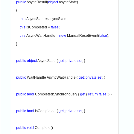
public 
AsyncResult(
object 
asyncState)

    {

this
.AsyncState = asyncState;

this
.IsCompleted = 
false
;

this
.AsyncWaitHandle = 
new 
ManualResetEvent(
false
);

    }

public object 
AsyncState { 
get
; 
private set
; }

public 
WaitHandle AsyncWaitHandle { 
get
; 
private set
; }

public bool 
CompletedSynchronously { 
get 
{ 
return false
; } }

public bool 
IsCompleted { 
get
; 
private set
; }

public void 
Complete()
