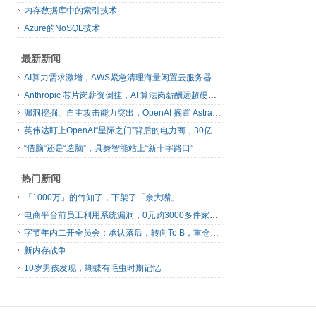
内存数据库中的索引技术
Azure的NoSQL技术
最新新闻
AI算力需求激增，AWS紧急清理海量闲置云服务器
Anthropic 芯片岗薪资倒挂，AI 算法岗薪酬远超硬件工程师
漏洞挖掘、自主攻击能力突出，OpenAI 搁置 Astra 模型发布
英伟达盯上OpenAI“星际之门”背后的电力商，30亿美元直接入股
“借脑”还是“造脑”，具身智能站上“新十字路口”
热门新闻
「1000万」的竹知了，下架了「余大嘴」
电商平台前员工利用系统漏洞，0元购3000多件家电！
字节年内二开全员会：承认落后，转向To B，重仓年轻人
新内存战争
10岁男孩发现，蝴蝶有毛虫时期记忆