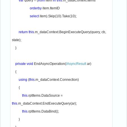
var 
query = (
from 
item 
in this
.m_dataContext.Items

orderby 
item.ItemID

select 
item).Skip(10).Take(10);

return this
.m_dataContext.BeginExecuteQuery(query, cb, 
state);

    }

private void 
EndAsyncOperation(
IAsyncResult 
ar)

    {

using 
(
this
.m_dataContext.Connection)

        {

this
.rptItems.DataSource = 
this
.m_dataContext.EndExecuteQuery(ar);

this
.rptItems.DataBind();

        }
