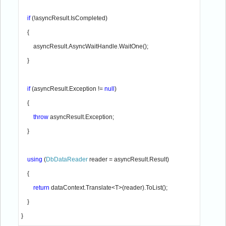
if 
(!asyncResult.IsCompleted)

    {

        asyncResult.AsyncWaitHandle.WaitOne();

    }

if 
(asyncResult.Exception != 
null
)

    {

throw 
asyncResult.Exception;

    }

using 
(
DbDataReader 
reader = asyncResult.Result)

    {

return 
dataContext.Translate<T>(reader).ToList();

    }

}