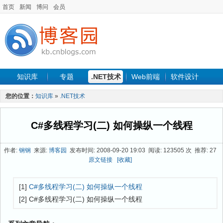
首页
新闻
博问
会员
知识库
专题
.NET技术
Web前端
软件设计
手机开发
软件工程
程序人生
项目管理
数据库
您的位置：
知识库
»
.NET技术
最新文章
C#多线程学习(二) 如何操纵一个线程
作者:
钢钢
来源:
博客园
发布时间: 2008-09-20 19:03 阅读: 123505 次 推荐: 27
原文链接
[收藏]
[1]
C#多线程学习(二) 如何操纵一个线程
[2] C#多线程学习(二) 如何操纵一个线程