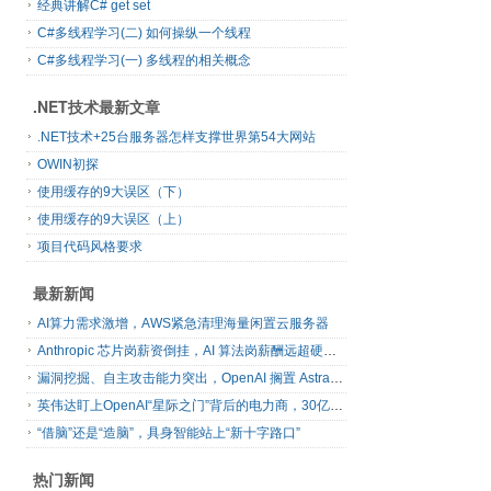
经典讲解C# get set
C#多线程学习(二) 如何操纵一个线程
C#多线程学习(一) 多线程的相关概念
.NET技术最新文章
.NET技术+25台服务器怎样支撑世界第54大网站
OWIN初探
使用缓存的9大误区（下）
使用缓存的9大误区（上）
项目代码风格要求
最新新闻
AI算力需求激增，AWS紧急清理海量闲置云服务器
Anthropic 芯片岗薪资倒挂，AI 算法岗薪酬远超硬件工程师
漏洞挖掘、自主攻击能力突出，OpenAI 搁置 Astra 模型发布
英伟达盯上OpenAI“星际之门”背后的电力商，30亿美元直接入股
“借脑”还是“造脑”，具身智能站上“新十字路口”
热门新闻