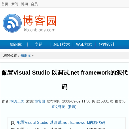
首页
新闻
博问
会员
知识库
专题
.NET技术
Web前端
软件设计
手机开发
软件工程
程序人生
项目管理
数据库
您的位置：
知识库
»
最新文章
配置Visual Studio 以调试.net framework的源代
码
作者:
横刀天笑
来源:
博客园
发布时间: 2008-09-09 11:50 阅读: 5831 次 推荐: 0
原文链接
[收藏]
[1]
配置Visual Studio 以调试.net framework的源代码