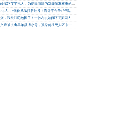
高峰堵路夜半扰人，为便民而建的新能源车充电站为何成了扰民之源？
DeepSeek低价风暴打服硅谷！海外平台争相倒贴V4 Flash
完蛋，我被罪犯包围了！一款App如何吓哭美国人
梁文锋被扒出早年微博小号，孤身前往无人区来一场相当 deep 的 seek 旅行