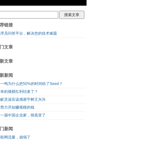
荐链接
程序员问答平台，解决您的技术难题
门文章
新文章
新新闻
一鸣为什么把50%的时间给了Seed？
瑞幸的规模红利结束了？
蚂蚁灵波应该感谢宇树王兴兴
新势力开始赚规模的钱
这一届中国企业家，彻底变了
门新闻
互联网流量，崩塌了