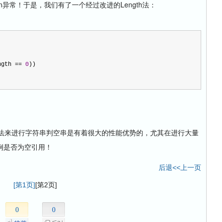
eption异常！于是，我们有了一个经过改进的Length法：
ngth 
==
0
))
th法来进行字符串判空串是有着很大的性能优势的，尤其在进行大量
例是否为空引用！
后退<<上一页
[第1页]
[第2页]
0
0