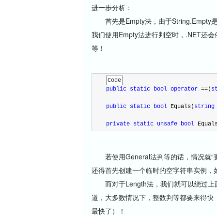
进一步分析：
首先是Empty法，由于String.Em
我们使用Empty法进行判空时，.NET
等！
Code
public
static
bool
operator
==
(
s
public
static
bool
 Equals(
string
private
static
unsafe
bool
 Equal
若使用General法判等的话，情况就“
还得首先创建一个临时的空字符串实例，
而对于Length法，我们就可以绕过
道，大多数情况下，整数判等都要来得快（我实
最快了）！