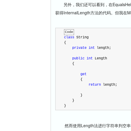
另外，我们还可以看到，在EqualsHel
获得InternalLength方法的代码。但
Code
class
 String
{
private
int
 length;
public
int
 Length
    {
get
        {
return
 length;
        }
    }
}
然而使用Length法进行字符串判空