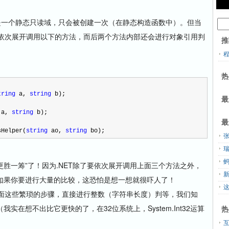
pty是一个静态只读域，只会被创建一次（在静态构造函数中）。但当
还会依次展开调用以下的方法，而后两个方法内部还会进行对象引用判
推
热
tring
 a, 
string
 b);
最
 a, 
string
 b);
最
sHelper(
string
 ao, 
string
 bo);
张
更胜一筹”了！因为.NET除了要依次展开调用上面三个方法之外，
如果你要进行大量的比较，这恐怕是想一想就很吓人了！
上面这些繁琐的步骤，直接进行整数（字符串长度）判等，我们知
在想不出比它更快的了，在32位系统上，System.Int32运算
热