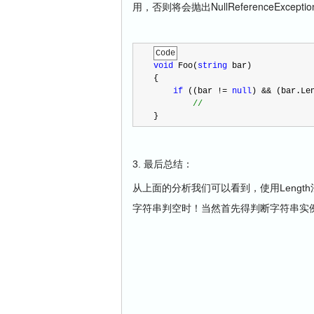
用，否则将会抛出NullReferenceExc
Code
void
 Foo(
string
 bar)
{
if
 ((bar 
!=
null
) 
&&
 (bar.Le
//
}
3. 最后总结：
从上面的分析我们可以看到，使用Leng
字符串判空时！当然首先得判断字符串实