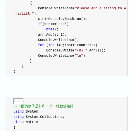
        {
            Console.WriteLine(
"
Please add a string to A
rrayList:
"
);
            str1
=
Console.ReadLine();
if
(str1
==
"
end
"
)
break
;
            arr.Add(str1);
            Console.WriteLine();
for
 (
int
 i
=
0
;i
<
arr.Count;i
++
)
                Console.Write(
"
{0} 
"
,arr[i]);
            Console.WriteLine(
"
\n
"
);
        }
    }
}
Code
//
下面的例子是打印一个一维数据矩阵
using
 System;
using
 System.Collections;
class
 Matrix
{