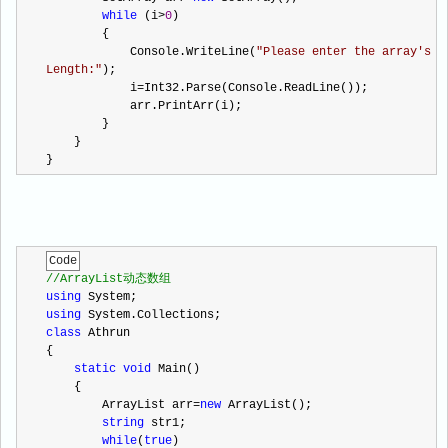
while
 (i
>
0
)
        {
            Console.WriteLine(
"
Please enter the array's 
Length:
"
);
            i
=
Int32.Parse(Console.ReadLine());
            arr.PrintArr(i);
        }
    }
}
Code
//
ArrayList动态数组
using
 System;
using
 System.Collections;
class
 Athrun
{
static
void
 Main()
    {
        ArrayList arr
=
new
 ArrayList();
string
 str1;
while
(
true
)