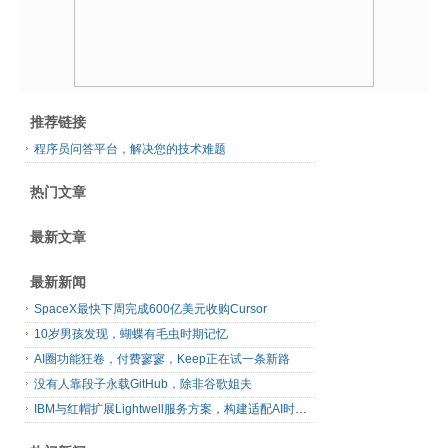
推荐链接
程序员问答平台，解决您的技术难题
热门文章
最新文章
最新新闻
SpaceX最快下周完成600亿美元收购Cursor
10岁男孩发现，蝴蝶有毛虫时期记忆
AI圈功能狂卷，付费寥寥，Keep正在试一条新路
没有人靠段子永载GitHub，除非谷歌姐夫
IBM与红帽扩展Lightwell服务方案，构建适配AI时代开源生态的可信基础设施