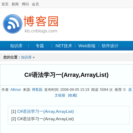
首页
新闻
博问
会员
知识库
专题
.NET技术
Web前端
软件设计
手机开发
软件工程
程序人生
项目管理
数据库
您的位置：
知识库
»
最新文章
C#语法学习一(Array,ArrayList)
作者:
Athrun
来源:
博客园
发布时间: 2008-09-05 15:19 阅读: 5084 次 推荐: 0
原
文链接
[收藏]
[1]
C#语法学习一(Array,ArrayList)
[2] C#语法学习一(Array,ArrayList)