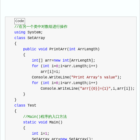
Code
//
在另一个类中对数组进行操作
using
 System;
class
 SetArray
{
public
void
 PrintArr(
int
 ArrLength)
    {
int
[] arr
=
new
int
[ArrLength];
for
 (
int
 i
=
0
;i
<
arr.Length;i
++
)
            arr[i]
=
i;
        Console.WriteLine(
"
Print Array's value
"
);
for
 (
int
 i
=
0
;i
<
arr.Length;i
++
)
            Console.WriteLine(
"
arr[{0}]={1}
"
,i,arr[i]);
    }
}
class
 Test
{
//
Main()程序的入口方法
static
void
 Main()
    {
int
 i
=
1
;
        SetArray arr
=
new
 SetArray();