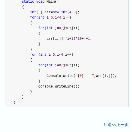
static
void
 Main()
    {
int
[,] arr
=
new
int
[
4
,
6
];
for
(
int
 i
=
0
;i
<
4
;i
++
)
        {
for
(
int
 j
=
0
;j
<
6
;j
++
)
            {
                arr[i,j]
=
(i
+
1
)
*
10
+
j
+
1
;
            }
        }
for
 (
int
 i
=
0
;i
<
4
;i
++
)
        {
for
(
int
 j
=
0
;j
<
6
;j
++
)
            {
                Console.Write(
"
{0}    
"
,arr[i,j]);
            }
            Console.WriteLine();
        }
    }
}
后退<<上一页