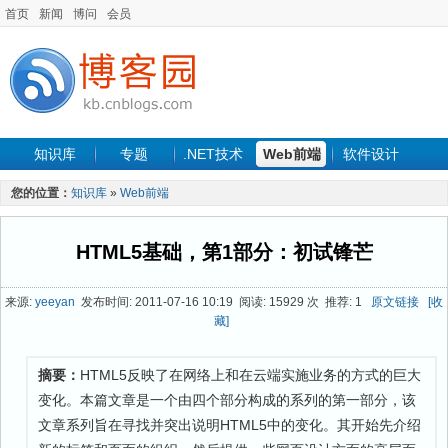
首页
新闻
博问
会员
知识库
专题
.NET技术
Web前端
软件设计
手机开发
软件工程
程序人生
项目管理
数据库
您的位置：
知识库
»
Web前端
最新文章
HTML5基础，第1部分：初试锋芒
来源:
yeeyan
发布时间: 2011-07-16 10:19 阅读: 15929 次 推荐: 1
原文链接
[收
藏]
摘要：
HTML5反映了在网络上和在云端实施业务的方式的巨大
变化。本篇文章是一个由四个部分构成的系列的第一部分，该
文章系列旨在寻找并突出说明HTML5中的变化。其开始先介绍