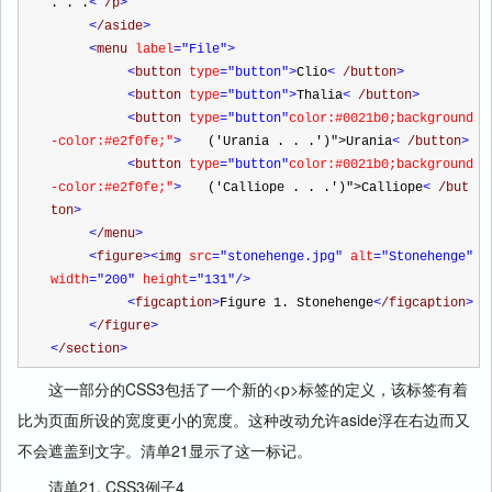
. . .
<
 /p
>
<
/aside
>
<
menu 
label
="File"
>
<
button 
type
="button"
>
Clio
<
 /button
>
<
button 
type
="button"
>
Thalia
<
 /button
>
<
button 
type
="button"
color:#0021b0;background
-color:#e2f0fe;"
>
　　('Urania . . .')">Urania
<
 /button
>
<
button 
type
="button"
color:#0021b0;background
-color:#e2f0fe;"
>
　　('Calliope . . .')">Calliope
<
 /but
ton
>
<
/menu
>
<
figure
><
img 
src
="stonehenge.jpg"
alt
="Stonehenge"
width
="200"
 height
="131"
/>
<
figcaption
>
Figure 1. Stonehenge
<
/figcaption
>
<
/figure
>
<
/section
>
这一部分的CSS3包括了一个新的<p>标签的定义，该标签有着
比为页面所设的宽度更小的宽度。这种改动允许aside浮在右边而又
不会遮盖到文字。清单21显示了这一标记。
清单21. CSS3例子4