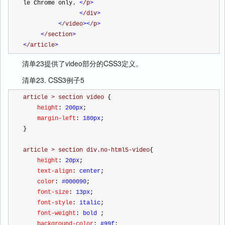
le Chrome only. 
<
/p
>
<
/div
>
<
/video
><
/p
>
<
/section
>
<
/article
>
清单23提供了video部分的CSS3定义。
清单23. CSS3例子5
article > section video 
{
    height
:
 200px
;
    margin-left
:
 180px
;
}
article > section div.no-html5-video
{
    height
:
 20px
;
    text-align
:
 center
;
    color
:
 #000090
;
    font-size
:
 13px
;
    font-style
:
 italic
;
    font-weight
:
 bold 
;
    background-color
:
 #99f
;