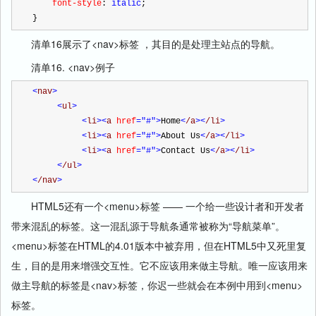
    font-style
:
 italic
;
}
清单16展示了<nav>标签 ，其目的是处理主站点的导航。
清单16. <nav>例子
<
nav
>
<
ul
>
<
li
><
a 
href
="#"
>
Home
<
/a
><
/li
>
<
li
><
a 
href
="#"
>
About Us
<
/a
><
/li
>
<
li
><
a 
href
="#"
>
Contact Us
<
/a
><
/li
>
<
/ul
>
<
/nav
>
HTML5还有一个<menu>标签 —— 一个给一些设计者和开发者
带来混乱的标签。这一混乱源于导航条通常被称为“导航菜单”。
<menu>标签在HTML的4.01版本中被弃用，但在HTML5中又死里复
生，目的是用来增强交互性。它不应该用来做主导航。唯一应该用来
做主导航的标签是<nav>标签，你迟一些就会在本例中用到<menu>
标签。