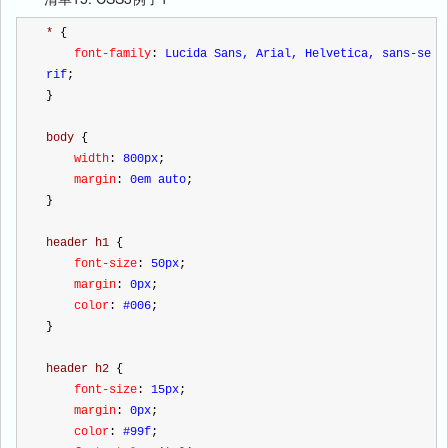
* 
{
    font-family
:
 Lucida Sans, Arial, Helvetica, sans-se
rif
;
}
body 
{
    width
:
 800px
;
    margin
:
 0em auto
;
}
header h1 
{
    font-size
:
 50px
;
    margin
:
 0px
;
    color
:
 #006
;
}
header h2 
{
    font-size
:
 15px
;
    margin
:
 0px
;
    color
:
 #99f
;