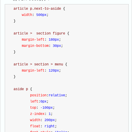
article p.next-to-aside 
{
    width
:
 500px
;
}
article >  section figure 
{
    margin-left
:
 180px
;
    margin-bottom
:
 30px
;
}
article > section > menu 
{
    margin-left
:
 120px
;
}
aside p 
{
        position
:
relative
;
        left
:
0px
;
        top
:
 -100px
;
        z-index
:
 1
;
        width
:
 200px
;
        float
:
 right
;