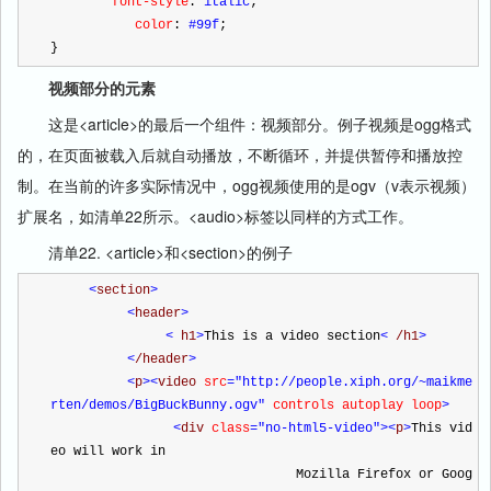
        font-style
:
 italic
;
           color
:
 #99f
;
}
视频部分的元素
这是<article>的最后一个组件：视频部分。例子视频是ogg格式
的，在页面被载入后就自动播放，不断循环，并提供暂停和播放控
制。在当前的许多实际情况中，ogg视频使用的是ogv（v表示视频）
扩展名，如清单22所示。<audio>标签以同样的方式工作。
清单22. <article>和<section>的例子
<
section
>
<
header
>
<
 h1
>
This is a video section
<
 /h1
>
<
/header
>
<
p
><
video 
src
="http://people.xiph.org/~maikme
rten/demos/BigBuckBunny.ogv"
controls autoplay loop
>
<
div 
class
="no-html5-video"
><
p
>
This vid
eo will work in
                                Mozilla Firefox or Goog