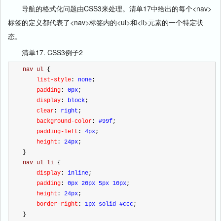
导航的格式化问题由CSS3来处理。清单17中给出的每个<nav>
标签的定义都代表了<nav>标签内的<ul>和<li>元素的一个特定状
态。
清单17. CSS3例子2
nav ul 
{
    list-style
:
 none
;
    padding
:
 0px
;
    display
:
 block
;
    clear
:
 right
;
    background-color
:
 #99f
;
    padding-left
:
 4px
;
    height
:
 24px
;
}
nav ul li 
{
    display
:
 inline
;
    padding
:
 0px 20px 5px 10px
;
    height
:
 24px
;
    border-right
:
 1px solid #ccc
;
}