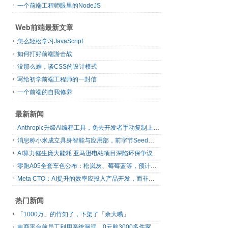
一个前端工程师眼里的NodeJS
Web前端最新文章
怎么轻松学习JavaScript
如何打好前端游击战
没那么难，谈CSS的设计模式
写给初学前端工程师的一封信
一个前端的自我修养
最新新闻
Anthropic升级AI编程工具，免去开发者手动复制上下文
消息称小米成立具身智能与应用部，前字节Seed孔涛挂帅
AI算力催生庞大能耗 亚马逊电站项目深陷环保争议
零跑A05全套车色公布：松岚灰、莓莓蓝等，预计明日上市
Meta CTO：AI提升的效率应投入产品开发，而非增加休假
热门新闻
「1000万」的竹知了，下架了「余大嘴」
电商平台前员工利用系统漏洞，0元购3000多件家电！