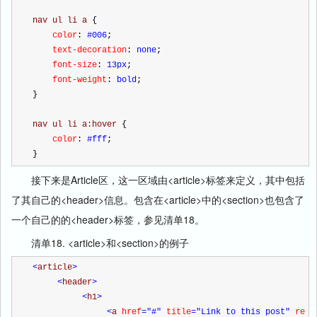
nav ul li a 
{
    color
:
 #006
;
    text-decoration
:
 none
;
    font-size
:
 13px
;
    font-weight
:
 bold
;
}
nav ul li a:hover 
{
    color
:
 #fff
;
}
接下来是Article区，这一区域由<article>标签来定义，其中包括
了其自己的<header>信息。包含在<article>中的<section>也包含了
一个自己的的<header>标签，参见清单18。
清单18. <article>和<section>的例子
<
article
>
<
header
>
<
h1
>
<
a 
href
="#"
title
="Link to this post"
 re