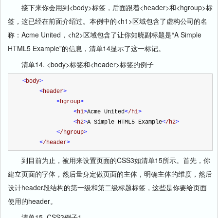
接下来你会用到<body>标签，后面跟着<header>和<hgroup>标
签，这已经在前面介绍过。本例中的<h1>区域包含了虚构公司的名
称：Acme United，<h2>区域包含了让你知晓副标题是“A Simple
HTML5 Example”的信息，清单14显示了这一标记。
清单14. <body>标签和<header>标签的例子
<
body
>
<
header
>
<
hgroup
>
<
h1
>
Acme United
<
/h1
>
<
h2
>
A Simple HTML5 Example
<
/h2
>
<
/hgroup
>
<
/header
>
到目前为止，被用来设置页面的CSS3如清单15所示。首先，你
建立页面的字体，然后量身定做页面的主体，明确主体的维度，然后
设计header段结构的第一级和第二级标题标签，这些是你要给页面
使用的header。
清单15. CSS3例子1