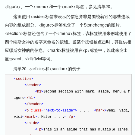
<figure>、一个<menu>和一个<mark>标签，参见清单20。
这里使用<aside>标签来表示的信息并非是围绕着它的那些连续
内容的组成部分。<figure>标签包含了一个Stonehenge的图片。
<section>标签还包含了一个<menu>标签，该标签被用来创建使用了
四个缪斯女神的名字来命名的按钮。当某个按钮被点击时，其提供相
应缪斯女神的的信息。<mark>标签被用在<p>标签中，以此来突出
显示veni、vidi和vici等词。
清单20. <article>和<section>的例子
<
section
>
<
header
>
<
h1
>
Second section with mark, aside, menu & f
igure
<
/h1
>
<
/header
>
<
p 
class
="next-to-aside"
>
 . . .  
<
mark
>
veni, vidi, 
vici
<
/mark
>
. Mater . . .
<
 /p
>
<
aside
>
<
 p
>
This is an aside that has multiple lines. 