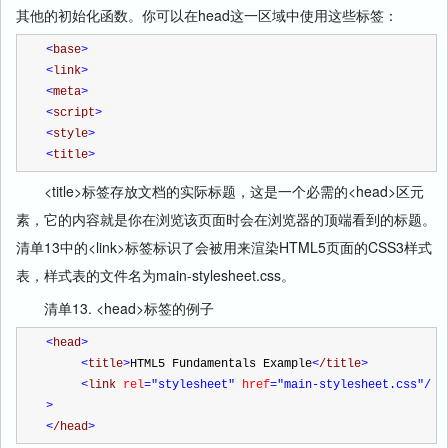
其他的初始化函数。你可以在head这一区域中使用这些标签：
<
base
>
<
link
>
<
meta
>
<
script
>
<
style
>
<
title
>
<title>标签存放文档的实际标题，这是一个必需的<head>区元
素，它的内容就是你在浏览该页面时会在浏览器的顶端看到的标题。
清单13中的<link>标签标识了会被用来渲染HTML5页面的CSS3样式
表，样式表的文件名为main-stylesheet.css。
清单13. <head>标签的例子
<
head
>
<
title
>
HTML5 Fundamentals Example
<
/title
>
<
link 
rel
="stylesheet"
 href
="main-stylesheet.css"
/
>
<
/head
>