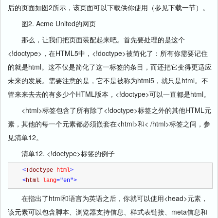
后的页面如图2所示，该页面可以下载供你使用（参见下载一节）。
图2. Acme United的网页
那么，让我们把页面装配起来吧。首先要处理的是这个
<!doctype>，在HTML5中，<!doctype>被简化了：所有你需要记住
的就是html。这不仅是简化了这一标签的条目，而还把它变得更适应
未来的发展。需要注意的是，它不是被称为html5，就只是html。不
管来来去去的有多少个HTML版本，<!doctype>可以一直都是html。
<html>标签包含了所有除了<!doctype>标签之外的其他HTML元
素，其他的每一个元素都必须嵌套在<html>和< /html>标签之间，参
见清单12。
清单12. <!doctype>标签的例子
<
!doctype 
html
>
<
html 
lang
="en"
>
在指出了html和语言为英语之后，你就可以使用<head>元素，
该元素可以包含脚本、浏览器支持信息、样式表链接、meta信息和