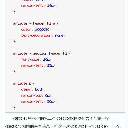
    margin-left
:
 14px
;
}
article > header h1 a 
{
    color
:
 #000090
;
    text-decoration
:
 none
;
}
article > section header h1 
{
    font-size
:
 20px
;
    margin-left
:
 25px
;
}
article p 
{
    clear
:
 both
;
    margin-top
:
 0px
;
    margin-left
:
 50px
;
}
<article>中包含的第二个<section>标签包含了与第一个
<section>相同的基本信息，但这一次你要用到一个<aside>、一个