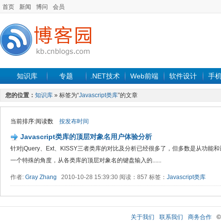
首页
新闻
博问
会员
知识库
专题
.NET技术
Web前端
软件设计
手
您的位置：
知识库
» 标签为“
Javascript类库
”的文章
当前排序:阅读数
按发布时间
Javascript类库的顶层对象名用户体验分析
针对jQuery、Ext、KISSY三者类库的对比及分析已经很多了，但多数是从功
一个特殊的角度，从各类库的顶层对象名的键盘输入的......
作者:
Gray Zhang
2010-10-28 15:39:30 阅读：857 标签：
Javascript类库
关于我们
联系我们
商务合作
©