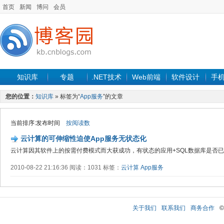
首页
新闻
博问
会员
知识库
专题
.NET技术
Web前端
软件设计
手
您的位置：
知识库
» 标签为“
App服务
”的文章
当前排序:发布时间
按阅读数
云计算的可伸缩性迫使App服务无状态化
云计算因其软件上的按需付费模式而大获成功，有状态的应用+SQL数据库是否
2010-08-22 21:16:36 阅读：1031 标签：
云计算
App服务
关于我们
联系我们
商务合作
©