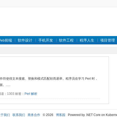
eb前端
软件设计
手机开发
软件工程
程序人生
项目管理
操作符使得文本搜索、替换和模式匹配轻而易举。程序员在学习 Perl 时，
....
26 阅读：1303 标签：
Perl
解析
关于我们
联系我们
商务合作
© 2026
博客园
Powered by .NET Core on Kubern