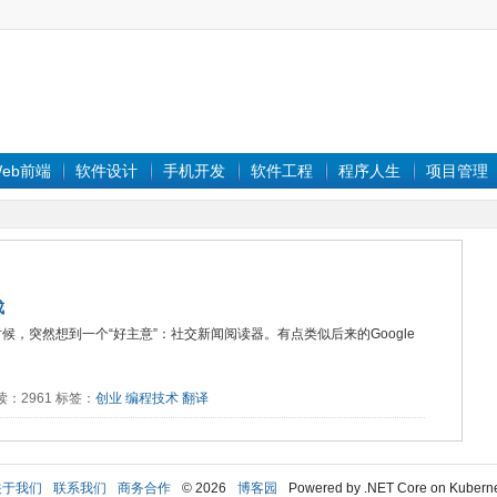
eb前端
软件设计
手机开发
软件工程
程序人生
项目管理
成
候，突然想到一个“好主意”：社交新闻阅读器。有点类似后来的Google
 阅读：2961 标签：
创业
编程技术
翻译
关于我们
联系我们
商务合作
© 2026
博客园
Powered by .NET Core on Kubern