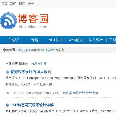
首页
新闻
博问
会员
知识库
专题
.NET技术
Web前端
软件设计
手
您的位置：
知识库
» 标签为“
程序设计
”的文章
当前排序:阅读数
按发布时间
优秀程序设计的18大原则
英文原文：The Principles of Good Programming 1. 避免重复原则（DRY - Don
避免重复。在程序代码中总会有很......
2011-10-27 19:20:46 阅读：6838 标签：
程序员
程序设计
设计原则
JSP动态网页程序设计详解
JSP页面从形式上就是在传统的网页HTML文件中加入Java程序片段（Scriptlet）和